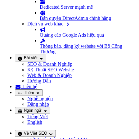
Dedicated Server mạnh mẽ
Bản quyền DirectAdmin chính hãng
Dịch vụ web khác
Quảng cáo Google Ads hiệu quả
Thông báo, đăng ký website với Bộ Công
Thương
Bài viết
SEO & Doanh Nghiệp
Kỹ Thuật SEO Website
Web & Doanh Nghiệp
Hướng Dẫn
Liên hệ
Thêm
Nghề nghiệp
Đăng nhập
Ngôn ngữ
Tiếng Việt
English
Về Việt SEO