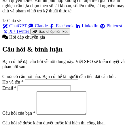
Bản quyền DirectAdmin phù hợp không chỉ dựa trên giá. Doanh
nghiệp cần lựa chọn theo số tài khoản, số tên miền, tài nguyên máy
chủ và phạm vi hỗ trợ kỹ thuật thực tế.
✨ Chia sẻ
ChatGPT
Claude
Facebook
LinkedIn
Pinterest
X / Twitter
Sao chép liên kết
Hỏi đáp chuyên gia
Câu hỏi & bình luận
Bạn có thể đặt câu hỏi về nội dung này. Việt SEO sẽ kiểm duyệt và
phản hồi sau.
Chưa có câu hỏi nào. Bạn có thể là người đầu tiên đặt câu hỏi.
Họ và tên
*
Email
*
Câu hỏi của bạn
*
Câu hỏi sẽ được kiểm duyệt trước khi hiển thị công khai.