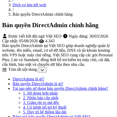
/
Dịch vụ lưu trữ web
/
Bản quyền DirectAdmin chính hãng
Bản quyền DirectAdmin chính hãng
Được viết bởi đội ngũ Việt SEO
Ngày đăng:
30/03/2026
Cập nhật:
05/08/2026
4.343
Bản quyền DirectAdmin tại Việt SEO giúp doanh nghiệp quản lý
website, tên miền, email, cơ sở dữ liệu, DNS và tài khoản hosting
trên VPS hoặc máy chủ riêng. Việt SEO cung cấp các gói Personal
Plus, Lite và Standard, đồng thời hỗ trợ kiểm tra máy chủ, cài đặt,
cấu hình, bảo mật và chuyển dữ liệu theo nhu cầu.
Tóm tắt nội dung
DirectAdmin là gì?
Bản quyền DirectAdmin là gì?
Tại sao nên sử dụng bản quyền DirectAdmin chính hãng?
1. Sử dụng hợp pháp
2. Nhận bản cập nhật
3. Giảm rủi ro mã độc
4. Có kênh hỗ trợ kỹ thuật
5. Duy trì hệ thống lâu dài
Bảng giá bản quyền DirectAdmin tại Việt SEO