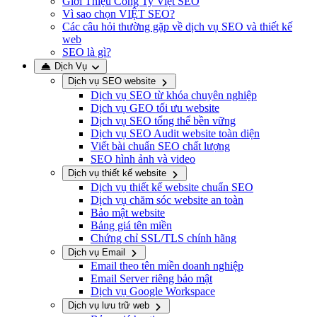
Giới Thiệu Công Ty Việt SEO
Vì sao chọn VIỆT SEO?
Các câu hỏi thường gặp về dịch vụ SEO và thiết kế
web
SEO là gì?
Dịch Vụ
Dịch vụ SEO website
Dịch vụ SEO từ khóa chuyên nghiệp
Dịch vụ GEO tối ưu website
Dịch vụ SEO tổng thể bền vững
Dịch vụ SEO Audit website toàn diện
Viết bài chuẩn SEO chất lượng
SEO hình ảnh và video
Dịch vụ thiết kế website
Dịch vụ thiết kế website chuẩn SEO
Dịch vụ chăm sóc website an toàn
Bảo mật website
Bảng giá tên miền
Chứng chỉ SSL/TLS chính hãng
Dịch vụ Email
Email theo tên miền doanh nghiệp
Email Server riêng bảo mật
Dịch vụ Google Workspace
Dịch vụ lưu trữ web