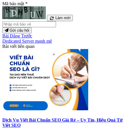
Mã bảo mật
*
Làm mới
Gửi câu hỏi
Bài Đăng Trước
Dedicated Server mạnh mẽ
Bài viết liên quan
Dịch Vụ Viết Bài Chuẩn SEO Giá Rẻ – Uy Tín, Hiệu Quả Từ
Việt SEO