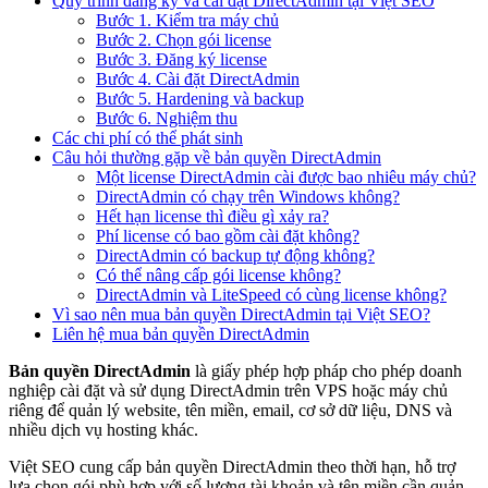
Quy trình đăng ký và cài đặt DirectAdmin tại Việt SEO
Bước 1. Kiểm tra máy chủ
Bước 2. Chọn gói license
Bước 3. Đăng ký license
Bước 4. Cài đặt DirectAdmin
Bước 5. Hardening và backup
Bước 6. Nghiệm thu
Các chi phí có thể phát sinh
Câu hỏi thường gặp về bản quyền DirectAdmin
Một license DirectAdmin cài được bao nhiêu máy chủ?
DirectAdmin có chạy trên Windows không?
Hết hạn license thì điều gì xảy ra?
Phí license có bao gồm cài đặt không?
DirectAdmin có backup tự động không?
Có thể nâng cấp gói license không?
DirectAdmin và LiteSpeed có cùng license không?
Vì sao nên mua bản quyền DirectAdmin tại Việt SEO?
Liên hệ mua bản quyền DirectAdmin
Bản quyền DirectAdmin
là giấy phép hợp pháp cho phép doanh
nghiệp cài đặt và sử dụng DirectAdmin trên VPS hoặc máy chủ
riêng để quản lý website, tên miền, email, cơ sở dữ liệu, DNS và
nhiều dịch vụ hosting khác.
Việt SEO cung cấp bản quyền DirectAdmin theo thời hạn, hỗ trợ
lựa chọn gói phù hợp với số lượng tài khoản và tên miền cần quản