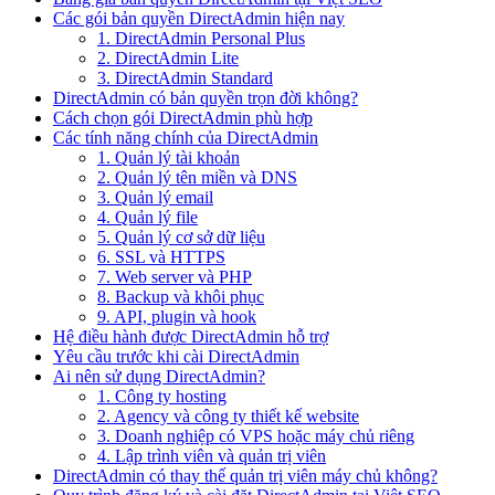
Các gói bản quyền DirectAdmin hiện nay
1. DirectAdmin Personal Plus
2. DirectAdmin Lite
3. DirectAdmin Standard
DirectAdmin có bản quyền trọn đời không?
Cách chọn gói DirectAdmin phù hợp
Các tính năng chính của DirectAdmin
1. Quản lý tài khoản
2. Quản lý tên miền và DNS
3. Quản lý email
4. Quản lý file
5. Quản lý cơ sở dữ liệu
6. SSL và HTTPS
7. Web server và PHP
8. Backup và khôi phục
9. API, plugin và hook
Hệ điều hành được DirectAdmin hỗ trợ
Yêu cầu trước khi cài DirectAdmin
Ai nên sử dụng DirectAdmin?
1. Công ty hosting
2. Agency và công ty thiết kế website
3. Doanh nghiệp có VPS hoặc máy chủ riêng
4. Lập trình viên và quản trị viên
DirectAdmin có thay thế quản trị viên máy chủ không?