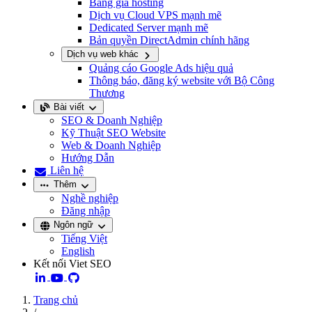
Bảng giá hosting
Dịch vụ Cloud VPS mạnh mẽ
Dedicated Server mạnh mẽ
Bản quyền DirectAdmin chính hãng
Dịch vụ web khác
Quảng cáo Google Ads hiệu quả
Thông báo, đăng ký website với Bộ Công
Thương
Bài viết
SEO & Doanh Nghiệp
Kỹ Thuật SEO Website
Web & Doanh Nghiệp
Hướng Dẫn
Liên hệ
Thêm
Nghề nghiệp
Đăng nhập
Ngôn ngữ
Tiếng Việt
English
Kết nối Viet SEO
Trang chủ