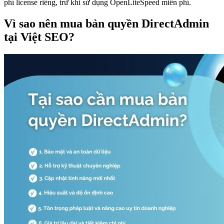
phí license riêng, trừ khi sử dụng OpenLiteSpeed miễn phí.
Vì sao nên mua bản quyền DirectAdmin
tại Việt SEO?