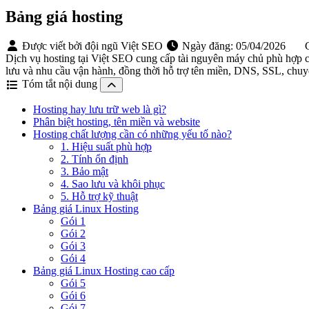
Bảng giá hosting
Được viết bởi đội ngũ Việt SEO
Ngày đăng:
05/04/2026
C
Dịch vụ hosting tại Việt SEO cung cấp tài nguyên máy chủ phù hợp c
lưu và nhu cầu vận hành, đồng thời hỗ trợ tên miền, DNS, SSL, chuy
Tóm tắt nội dung
Hosting hay lưu trữ web là gì?
Phân biệt hosting, tên miền và website
Hosting chất lượng cần có những yếu tố nào?
1. Hiệu suất phù hợp
2. Tính ổn định
3. Bảo mật
4. Sao lưu và khôi phục
5. Hỗ trợ kỹ thuật
Bảng giá Linux Hosting
Gói 1
Gói 2
Gói 3
Gói 4
Bảng giá Linux Hosting cao cấp
Gói 5
Gói 6
Gói 7