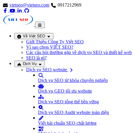
vietseo@vietseo.com
0917212969
Về Việt SEO
Giới Thiệu Công Ty Việt SEO
Vì sao chọn VIỆT SEO?
Các câu hỏi thường gặp về dịch vụ SEO và thiết kế web
SEO là gì?
Dịch Vụ
Dịch vụ SEO website
Dịch vụ SEO từ khóa chuyên nghiệp
Dịch vụ GEO tối ưu website
Dịch vụ SEO tổng thể bền vững
Dịch vụ SEO Audit website toàn diện
Viết bài chuẩn SEO chất lượng