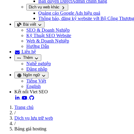
Bản quyền DirectAdmin chính hãng
Dịch vụ web khác
Quảng cáo Google Ads hiệu quả
Thông báo, đăng ký website với Bộ Công Thươn
Bài viết
SEO & Doanh Nghiệp
Kỹ Thuật SEO Website
Web & Doanh Nghiệp
Hướng Dẫn
Liên hệ
Thêm
Nghề nghiệp
Đăng nhập
Ngôn ngữ
Tiếng Việt
English
Kết nối Viet SEO
Trang chủ
/
Dịch vụ lưu trữ web
/
Bảng giá hosting