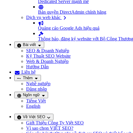
Dedicated Server mạnh mẽ
Bản quyền DirectAdmin chính hãng
Dịch vụ web khác
Quảng cáo Google Ads hiệu quả
Thông báo, đăng ký website với Bộ Công Thươn
Bài viết
SEO & Doanh Nghiệp
Kỹ Thuật SEO Website
Web & Doanh Nghiệp
Hướng Dẫn
Liên hệ
Thêm
Nghề nghiệp
Đăng nhập
Ngôn ngữ
Tiếng Việt
English
Về Việt SEO
Giới Thiệu Công Ty Việt SEO
Vì sao chọn VIỆT SEO?