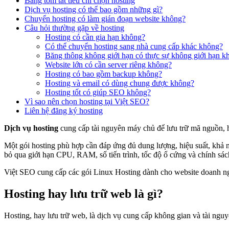
Bảng tóm tắt tiêu chí chọn hosting
Dịch vụ hosting có thể bao gồm những gì?
Chuyển hosting có làm gián đoạn website không?
Câu hỏi thường gặp về hosting
Hosting có cần gia hạn không?
Có thể chuyển hosting sang nhà cung cấp khác không?
Băng thông không giới hạn có thực sự không giới hạn k
Website lớn có cần server riêng không?
Hosting có bao gồm backup không?
Hosting và email có dùng chung được không?
Hosting tốt có giúp SEO không?
Vì sao nên chọn hosting tại Việt SEO?
Liên hệ đăng ký hosting
Dịch vụ hosting
cung cấp tài nguyên máy chủ để lưu trữ mã nguồn, hìn
Một gói hosting phù hợp cần đáp ứng đủ dung lượng, hiệu suất, khả n
bỏ qua giới hạn CPU, RAM, số tiến trình, tốc độ ổ cứng và chính sác
Việt SEO cung cấp các gói Linux Hosting dành cho website doanh ng
Hosting hay lưu trữ web là gì?
Hosting, hay lưu trữ web, là dịch vụ cung cấp không gian và tài nguyê