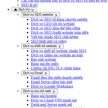
Các câu hỏi thường gặp về dịch vụ SEO và thiết kế web
SEO là gì?
Dịch Vụ
Dịch vụ SEO website
Dịch vụ SEO từ khóa chuyên nghiệp
Dịch vụ GEO tối ưu website
Dịch vụ SEO tổng thể bền vững
Dịch vụ SEO Audit website toàn diện
Viết bài chuẩn SEO chất lượng
SEO hình ảnh và video
Dịch vụ thiết kế website
Dịch vụ thiết kế website chuẩn SEO
Dịch vụ chăm sóc website an toàn
Bảo mật website
Bảng giá tên miền
Chứng chỉ SSL/TLS chính hãng
Dịch vụ Email
Email theo tên miền doanh nghiệp
Email Server riêng bảo mật
Dịch vụ Google Workspace
Dịch vụ lưu trữ web
Bảng giá hosting
Dịch vụ Cloud VPS mạnh mẽ
Dedicated Server mạnh mẽ