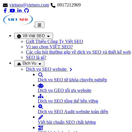
vietseo@vietseo.com
0917212969
Về Việt SEO
Giới Thiệu Công Ty Việt SEO
Vì sao chọn VIỆT SEO?
Các câu hỏi thường gặp về dịch vụ SEO và thiết kế web
SEO là gì?
Dịch Vụ
Dịch vụ SEO website
Dịch vụ SEO từ khóa chuyên nghiệp
Dịch vụ GEO tối ưu website
Dịch vụ SEO tổng thể bền vững
Dịch vụ SEO Audit website toàn diện
Viết bài chuẩn SEO chất lượng