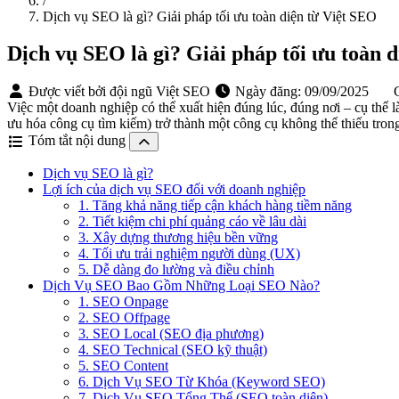
/
Dịch vụ SEO là gì? Giải pháp tối ưu toàn diện từ Việt SEO
Dịch vụ SEO là gì? Giải pháp tối ưu toàn 
Được viết bởi đội ngũ Việt SEO
Ngày đăng:
09/09/2025
C
Việc một doanh nghiệp có thể xuất hiện đúng lúc, đúng nơi – cụ thể 
ưu hóa công cụ tìm kiếm) trở thành một công cụ không thể thiếu tron
Tóm tắt nội dung
Dịch vụ SEO là gì?
Lợi ích của dịch vụ SEO đối với doanh nghiệp
1. Tăng khả năng tiếp cận khách hàng tiềm năng
2. Tiết kiệm chi phí quảng cáo về lâu dài
3. Xây dựng thương hiệu bền vững
4. Tối ưu trải nghiệm người dùng (UX)
5. Dễ dàng đo lường và điều chỉnh
Dịch Vụ SEO Bao Gồm Những Loại SEO Nào?
1. SEO Onpage
2. SEO Offpage
3. SEO Local (SEO địa phương)
4. SEO Technical (SEO kỹ thuật)
5. SEO Content
6. Dịch Vụ SEO Từ Khóa (Keyword SEO)
7. Dịch Vụ SEO Tổng Thể (SEO toàn diện)