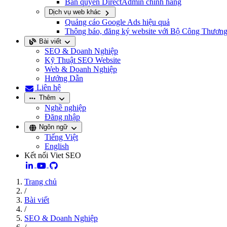
Bản quyền DirectAdmin chính hãng
Dịch vụ web khác
Quảng cáo Google Ads hiệu quả
Thông báo, đăng ký website với Bộ Công Thươn
Bài viết
SEO & Doanh Nghiệp
Kỹ Thuật SEO Website
Web & Doanh Nghiệp
Hướng Dẫn
Liên hệ
Thêm
Nghề nghiệp
Đăng nhập
Ngôn ngữ
Tiếng Việt
English
Kết nối Viet SEO
Trang chủ
/
Bài viết
/
SEO & Doanh Nghiệp