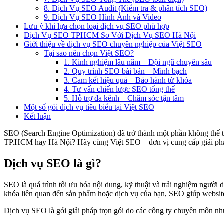
8. Dịch Vụ SEO Audit (Kiểm tra & phân tích SEO)
9. Dịch Vụ SEO Hình Ảnh và Video
Lưu ý khi lựa chọn loại dịch vụ SEO phù hợp
Dịch Vụ SEO TPHCM So Với Dịch Vụ SEO Hà Nội
Giới thiệu về dịch vụ SEO chuyên nghiệp của Việt SEO
Tại sao nên chọn Việt SEO?
1. Kinh nghiệm lâu năm – Đội ngũ chuyên sâu
2. Quy trình SEO bài bản – Minh bạch
3. Cam kết hiệu quả – Bảo hành từ khóa
4. Tư vấn chiến lược SEO tổng thể
5. Hỗ trợ đa kênh – Chăm sóc tận tâm
Một số gói dịch vụ tiêu biểu tại Việt SEO
Kết luận
SEO (Search Engine Optimization) đã trở thành một phần không thể t
TP.HCM hay Hà Nội? Hãy cùng Việt SEO – đơn vị cung cấp giải pháp
Dịch vụ SEO là gì?
SEO là quá trình tối ưu hóa nội dung, kỹ thuật và trải nghiệm ngườ
khóa liên quan đến sản phẩm hoặc dịch vụ của bạn, SEO giúp website n
Dịch vụ SEO là gói giải pháp trọn gói do các công ty chuyên môn như