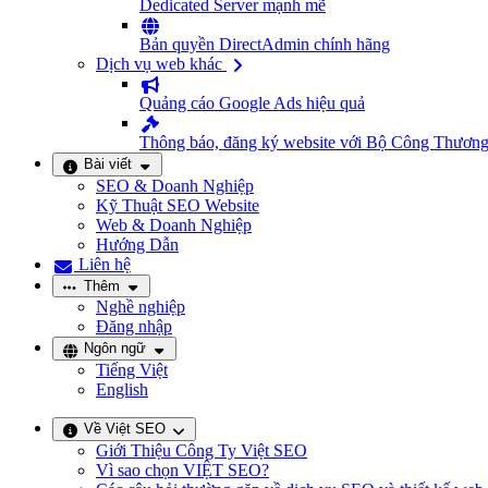
Dedicated Server mạnh mẽ
Bản quyền DirectAdmin chính hãng
Dịch vụ web khác
Quảng cáo Google Ads hiệu quả
Thông báo, đăng ký website với Bộ Công Thươn
Bài viết
SEO & Doanh Nghiệp
Kỹ Thuật SEO Website
Web & Doanh Nghiệp
Hướng Dẫn
Liên hệ
Thêm
Nghề nghiệp
Đăng nhập
Ngôn ngữ
Tiếng Việt
English
Về Việt SEO
Giới Thiệu Công Ty Việt SEO
Vì sao chọn VIỆT SEO?