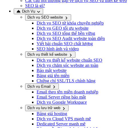
Các câu hỏi thường gặp về dịch vụ SEO và thiết kế web
SEO là gì?
Dịch Vụ
Dịch vụ SEO website
Dịch vụ SEO từ khóa chuyên nghiệp
Dịch vụ GEO tối ưu website
Dịch vụ SEO tổng thể bền vững
Dịch vụ SEO Audit website toàn diện
Viết bài chuẩn SEO chất lượng
SEO hình ảnh và video
Dịch vụ thiết kế website
Dịch vụ thiết kế website chuẩn SEO
Dịch vụ chăm sóc website an toàn
Bảo mật website
Bảng giá tên miền
Chứng chỉ SSL/TLS chính hãng
Dịch vụ Email
Email theo tên miền doanh nghiệp
Email Server riêng bảo mật
Dịch vụ Google Workspace
Dịch vụ lưu trữ web
Bảng giá hosting
Dịch vụ Cloud VPS mạnh mẽ
Dedicated Server mạnh mẽ