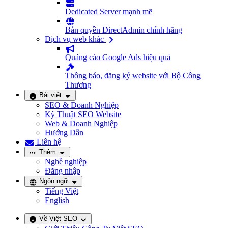
Dedicated Server mạnh mẽ
Bản quyền DirectAdmin chính hãng
Dịch vụ web khác
Quảng cáo Google Ads hiệu quả
Thông báo, đăng ký website với Bộ Công
Thương
Bài viết
SEO & Doanh Nghiệp
Kỹ Thuật SEO Website
Web & Doanh Nghiệp
Hướng Dẫn
Liên hệ
Thêm
Nghề nghiệp
Đăng nhập
Ngôn ngữ
Tiếng Việt
English
Về Việt SEO