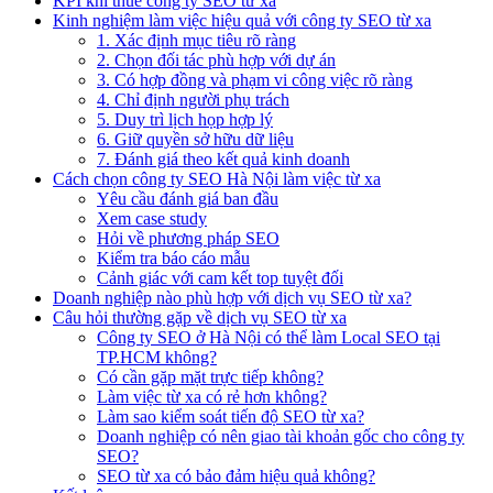
KPI khi thuê công ty SEO từ xa
Kinh nghiệm làm việc hiệu quả với công ty SEO từ xa
1. Xác định mục tiêu rõ ràng
2. Chọn đối tác phù hợp với dự án
3. Có hợp đồng và phạm vi công việc rõ ràng
4. Chỉ định người phụ trách
5. Duy trì lịch họp hợp lý
6. Giữ quyền sở hữu dữ liệu
7. Đánh giá theo kết quả kinh doanh
Cách chọn công ty SEO Hà Nội làm việc từ xa
Yêu cầu đánh giá ban đầu
Xem case study
Hỏi về phương pháp SEO
Kiểm tra báo cáo mẫu
Cảnh giác với cam kết top tuyệt đối
Doanh nghiệp nào phù hợp với dịch vụ SEO từ xa?
Câu hỏi thường gặp về dịch vụ SEO từ xa
Công ty SEO ở Hà Nội có thể làm Local SEO tại
TP.HCM không?
Có cần gặp mặt trực tiếp không?
Làm việc từ xa có rẻ hơn không?
Làm sao kiểm soát tiến độ SEO từ xa?
Doanh nghiệp có nên giao tài khoản gốc cho công ty
SEO?
SEO từ xa có bảo đảm hiệu quả không?