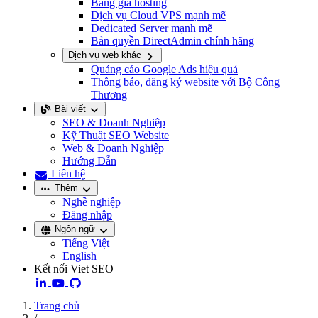
Bảng giá hosting
Dịch vụ Cloud VPS mạnh mẽ
Dedicated Server mạnh mẽ
Bản quyền DirectAdmin chính hãng
Dịch vụ web khác
Quảng cáo Google Ads hiệu quả
Thông báo, đăng ký website với Bộ Công
Thương
Bài viết
SEO & Doanh Nghiệp
Kỹ Thuật SEO Website
Web & Doanh Nghiệp
Hướng Dẫn
Liên hệ
Thêm
Nghề nghiệp
Đăng nhập
Ngôn ngữ
Tiếng Việt
English
Kết nối Viet SEO
Trang chủ