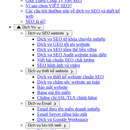
Giới Thiệu Công Ty Việt SEO
Vì sao chọn VIỆT SEO?
Các câu hỏi thường gặp về dịch vụ SEO và thiết kế
web
SEO là gì?
Dịch Vụ
Dịch vụ SEO website
Dịch vụ SEO từ khóa chuyên nghiệp
Dịch vụ GEO tối ưu website
Dịch vụ SEO tổng thể bền vững
Dịch vụ SEO Audit website toàn diện
Viết bài chuẩn SEO chất lượng
SEO hình ảnh và video
Dịch vụ thiết kế website
Dịch vụ thiết kế website chuẩn SEO
Dịch vụ chăm sóc website an toàn
Bảo mật website
Bảng giá tên miền
Chứng chỉ SSL/TLS chính hãng
Dịch vụ Email
Email theo tên miền doanh nghiệp
Email Server riêng bảo mật
Dịch vụ Google Workspace
Dịch vụ lưu trữ web