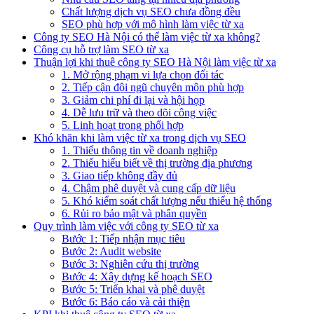
Chất lượng dịch vụ SEO chưa đồng đều
SEO phù hợp với mô hình làm việc từ xa
Công ty SEO Hà Nội có thể làm việc từ xa không?
Công cụ hỗ trợ làm SEO từ xa
Thuận lợi khi thuê công ty SEO Hà Nội làm việc từ xa
1. Mở rộng phạm vi lựa chọn đối tác
2. Tiếp cận đội ngũ chuyên môn phù hợp
3. Giảm chi phí đi lại và hội họp
4. Dễ lưu trữ và theo dõi công việc
5. Linh hoạt trong phối hợp
Khó khăn khi làm việc từ xa trong dịch vụ SEO
1. Thiếu thông tin về doanh nghiệp
2. Thiếu hiểu biết về thị trường địa phương
3. Giao tiếp không đầy đủ
4. Chậm phê duyệt và cung cấp dữ liệu
5. Khó kiểm soát chất lượng nếu thiếu hệ thống
6. Rủi ro bảo mật và phân quyền
Quy trình làm việc với công ty SEO từ xa
Bước 1: Tiếp nhận mục tiêu
Bước 2: Audit website
Bước 3: Nghiên cứu thị trường
Bước 4: Xây dựng kế hoạch SEO
Bước 5: Triển khai và phê duyệt
Bước 6: Báo cáo và cải thiện