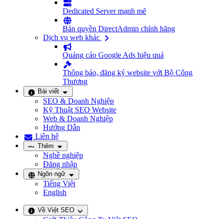
Dedicated Server mạnh mẽ
Bản quyền DirectAdmin chính hãng
Dịch vụ web khác
Quảng cáo Google Ads hiệu quả
Thông báo, đăng ký website với Bộ Công
Thương
Bài viết
SEO & Doanh Nghiệp
Kỹ Thuật SEO Website
Web & Doanh Nghiệp
Hướng Dẫn
Liên hệ
Thêm
Nghề nghiệp
Đăng nhập
Ngôn ngữ
Tiếng Việt
English
Về Việt SEO