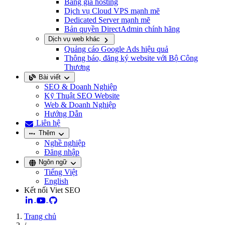
Bảng giá hosting
Dịch vụ Cloud VPS mạnh mẽ
Dedicated Server mạnh mẽ
Bản quyền DirectAdmin chính hãng
Dịch vụ web khác
Quảng cáo Google Ads hiệu quả
Thông báo, đăng ký website với Bộ Công
Thương
Bài viết
SEO & Doanh Nghiệp
Kỹ Thuật SEO Website
Web & Doanh Nghiệp
Hướng Dẫn
Liên hệ
Thêm
Nghề nghiệp
Đăng nhập
Ngôn ngữ
Tiếng Việt
English
Kết nối Viet SEO
Trang chủ