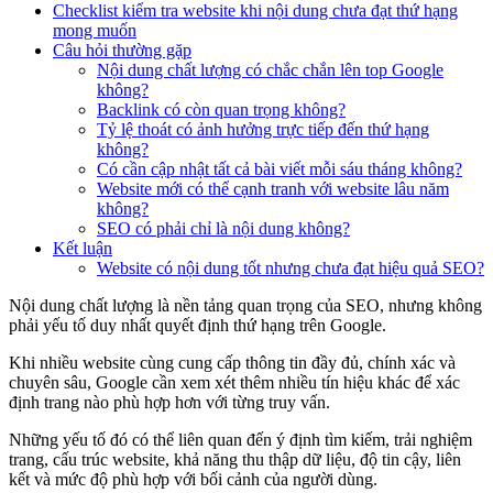
Checklist kiểm tra website khi nội dung chưa đạt thứ hạng
mong muốn
Câu hỏi thường gặp
Nội dung chất lượng có chắc chắn lên top Google
không?
Backlink có còn quan trọng không?
Tỷ lệ thoát có ảnh hưởng trực tiếp đến thứ hạng
không?
Có cần cập nhật tất cả bài viết mỗi sáu tháng không?
Website mới có thể cạnh tranh với website lâu năm
không?
SEO có phải chỉ là nội dung không?
Kết luận
Website có nội dung tốt nhưng chưa đạt hiệu quả SEO?
Nội dung chất lượng là nền tảng quan trọng của SEO, nhưng không
phải yếu tố duy nhất quyết định thứ hạng trên Google.
Khi nhiều website cùng cung cấp thông tin đầy đủ, chính xác và
chuyên sâu, Google cần xem xét thêm nhiều tín hiệu khác để xác
định trang nào phù hợp hơn với từng truy vấn.
Những yếu tố đó có thể liên quan đến ý định tìm kiếm, trải nghiệm
trang, cấu trúc website, khả năng thu thập dữ liệu, độ tin cậy, liên
kết và mức độ phù hợp với bối cảnh của người dùng.