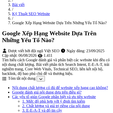
/
Bài viết
/
Kỹ Thuật SEO Website
/
Google Xếp Hạng Website Dựa Trên Những Yếu Tố Nào?
Google Xếp Hạng Website Dựa Trên
Những Yếu Tố Nào?
Được viết bởi đội ngũ Việt SEO
Ngày đăng:
23/09/2025
Cập nhật:
06/08/2026
1.411
Tìm hiểu cách Google đánh giá và phân biệt các website khi đều có
nội dung chất lượng. Bài viết phân tích Search Intent, E-E-A-T, trải
nghiệm trang, Core Web Vitals, Technical SEO, liên kết nội bộ,
backlink, độ bao phủ chủ đề và thương hiệu.
Tóm tắt nội dung
Nội dung chất lượng có đủ để website xếp hạng cao không?
Google đánh giá nội dung dựa trên điều gì?
Các yếu tố giúp Google phân biệt và ưu tiên website
1. Mức độ phù hợp với ý định tìm kiếm
2. Chất lượng và giá trị riêng của nội dung
3. E-E-A-T và độ tin cậy