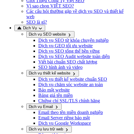
Giới Thiệu Công Ty Việt SEO
Vì sao chọn VIỆT SEO?
Các câu hỏi thường gặp về dịch vụ SEO và thiết kế
web
SEO là gì?
Dịch Vụ
Dịch vụ SEO website
Dịch vụ SEO từ khóa chuyên nghiệp
Dịch vụ GEO tối ưu website
Dịch vụ SEO tổng thể bền vững
Dịch vụ SEO Audit website toàn diện
Viết bài chuẩn SEO chất lượng
SEO hình ảnh và video
Dịch vụ thiết kế website
Dịch vụ thiết kế website chuẩn SEO
Dịch vụ chăm sóc website an toàn
Bảo mật website
Bảng giá tên miền
Chứng chỉ SSL/TLS chính hãng
Dịch vụ Email
Email theo tên miền doanh nghiệp
Email Server riêng bảo mật
Dịch vụ Google Workspace
Dịch vụ lưu trữ web