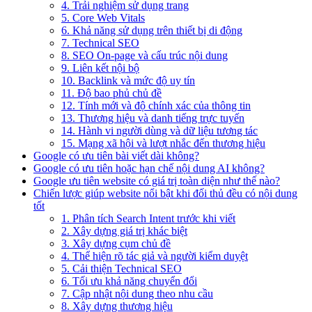
4. Trải nghiệm sử dụng trang
5. Core Web Vitals
6. Khả năng sử dụng trên thiết bị di động
7. Technical SEO
8. SEO On-page và cấu trúc nội dung
9. Liên kết nội bộ
10. Backlink và mức độ uy tín
11. Độ bao phủ chủ đề
12. Tính mới và độ chính xác của thông tin
13. Thương hiệu và danh tiếng trực tuyến
14. Hành vi người dùng và dữ liệu tương tác
15. Mạng xã hội và lượt nhắc đến thương hiệu
Google có ưu tiên bài viết dài không?
Google có ưu tiên hoặc hạn chế nội dung AI không?
Google ưu tiên website có giá trị toàn diện như thế nào?
Chiến lược giúp website nổi bật khi đối thủ đều có nội dung
tốt
1. Phân tích Search Intent trước khi viết
2. Xây dựng giá trị khác biệt
3. Xây dựng cụm chủ đề
4. Thể hiện rõ tác giả và người kiểm duyệt
5. Cải thiện Technical SEO
6. Tối ưu khả năng chuyển đổi
7. Cập nhật nội dung theo nhu cầu
8. Xây dựng thương hiệu