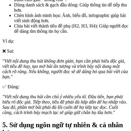
Dùng danh sách & gạch đầu dòng: Giúp thông tin dễ tiếp thu
hơn.
Chèn hình ảnh minh họa: Ảnh, biểu đồ, infographic giúp bài
viết sinh động hơn.
Chia bài viết thành tiêu đề phụ (H2, H3, H4): Giúp người đọc
dễ dàng tìm thông tin họ cần.
Ví dụ:
❌ Sai:
"Viết nội dung thu hút không đơn giản, bạn cần phải hiểu độc giả,
viết tiêu đề hay, tạo mở bài ấn tượng và trình bày nội dung một
cách rõ ràng. Nếu không, người đọc sẽ dễ dàng bỏ qua bài viết của
bạn."
✅ Đúng:
"Viết nội dung thu hút cần chú ý nhiều yếu tố. Đầu tiên, bạn phải
hiểu rõ độc giả. Tiếp theo, tiêu đề phải đủ hấp dẫn để họ nhấp vào.
Sau đó, phần mở bài phải đủ lôi cuốn để họ tiếp tục đọc. Cuối
cùng, cách trình bày mạch lạc sẽ giúp giữ chân họ lâu hơn."
5. Sử dụng ngôn ngữ tự nhiên & cá nhân