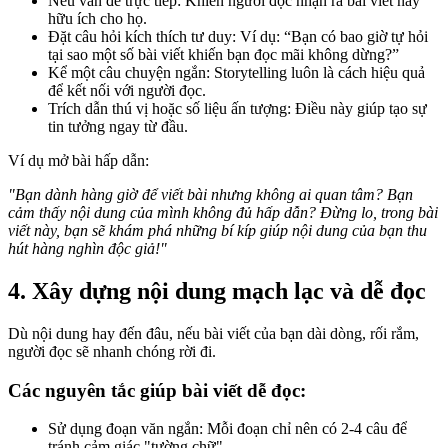
Nêu vấn đề trực tiếp: Khiến người đọc nhận ra bài viết này
hữu ích cho họ.
Đặt câu hỏi kích thích tư duy: Ví dụ: “Bạn có bao giờ tự hỏi
tại sao một số bài viết khiến bạn đọc mãi không dừng?”
Kể một câu chuyện ngắn: Storytelling luôn là cách hiệu quả
để kết nối với người đọc.
Trích dẫn thú vị hoặc số liệu ấn tượng: Điều này giúp tạo sự
tin tưởng ngay từ đầu.
Ví dụ mở bài hấp dẫn:
"Bạn dành hàng giờ để viết bài nhưng không ai quan tâm? Bạn
cảm thấy nội dung của mình không đủ hấp dẫn? Đừng lo, trong bài
viết này, bạn sẽ khám phá những bí kíp giúp nội dung của bạn thu
hút hàng nghìn độc giả!"
4. Xây dựng nội dung mạch lạc và dễ đọc
Dù nội dung hay đến đâu, nếu bài viết của bạn dài dòng, rối rắm,
người đọc sẽ nhanh chóng rời đi.
Các nguyên tắc giúp bài viết dễ đọc:
Sử dụng đoạn văn ngắn: Mỗi đoạn chỉ nên có 2-4 câu để
tránh cảm giác "tường chữ".