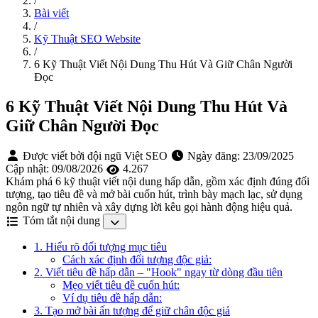
/
Bài viết
/
Kỹ Thuật SEO Website
/
6 Kỹ Thuật Viết Nội Dung Thu Hút Và Giữ Chân Người
Đọc
6 Kỹ Thuật Viết Nội Dung Thu Hút Và
Giữ Chân Người Đọc
Được viết bởi đội ngũ Việt SEO
Ngày đăng:
23/09/2025
Cập nhật:
09/08/2026
4.267
Khám phá 6 kỹ thuật viết nội dung hấp dẫn, gồm xác định đúng đối
tượng, tạo tiêu đề và mở bài cuốn hút, trình bày mạch lạc, sử dụng
ngôn ngữ tự nhiên và xây dựng lời kêu gọi hành động hiệu quả.
Tóm tắt nội dung
1. Hiểu rõ đối tượng mục tiêu
Cách xác định đối tượng độc giả:
2. Viết tiêu đề hấp dẫn – "Hook" ngay từ dòng đầu tiên
Mẹo viết tiêu đề cuốn hút:
Ví dụ tiêu đề hấp dẫn:
3. Tạo mở bài ấn tượng để giữ chân độc giả