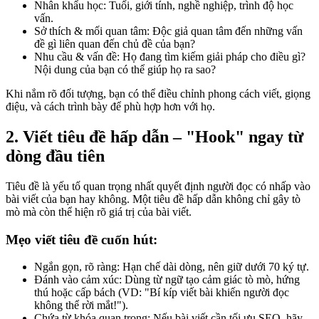
Nhân khẩu học: Tuổi, giới tính, nghề nghiệp, trình độ học
vấn.
Sở thích & mối quan tâm: Độc giả quan tâm đến những vấn
đề gì liên quan đến chủ đề của bạn?
Nhu cầu & vấn đề: Họ đang tìm kiếm giải pháp cho điều gì?
Nội dung của bạn có thể giúp họ ra sao?
Khi nắm rõ đối tượng, bạn có thể điều chỉnh phong cách viết, giọng
điệu, và cách trình bày để phù hợp hơn với họ.
2. Viết tiêu đề hấp dẫn – "Hook" ngay từ
dòng đầu tiên
Tiêu đề là yếu tố quan trọng nhất quyết định người đọc có nhấp vào
bài viết của bạn hay không. Một tiêu đề hấp dẫn không chỉ gây tò
mò mà còn thể hiện rõ giá trị của bài viết.
Mẹo viết tiêu đề cuốn hút:
Ngắn gọn, rõ ràng: Hạn chế dài dòng, nên giữ dưới 70 ký tự.
Đánh vào cảm xúc: Dùng từ ngữ tạo cảm giác tò mò, hứng
thú hoặc cấp bách (VD: "Bí kíp viết bài khiến người đọc
không thể rời mắt!").
Chứa từ khóa quan trọng: Nếu bài viết cần tối ưu SEO, hãy