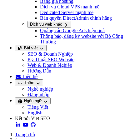
Bảng giá hosting
Dịch vụ Cloud VPS mạnh mẽ
Dedicated Server mạnh mẽ
Bản quyền DirectAdmin chính hãng
Dịch vụ web khác
Quảng cáo Google Ads hiệu quả
Thông báo, đăng ký website với Bộ Công
Thương
Bài viết
SEO & Doanh Nghiệp
Kỹ Thuật SEO Website
Web & Doanh Nghiệp
Hướng Dẫn
Liên hệ
Thêm
Nghề nghiệp
Đăng nhập
Ngôn ngữ
Tiếng Việt
English
Kết nối Viet SEO
Trang chủ