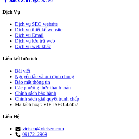
Dịch Vụ
Dịch vụ SEO website
Dịch vụ thiết kế website
Dịch vụ Email
Dịch vụ lưu trữ web
Dịch vụ web khác
Liên kết hữu ích
Bài viết
Nguyên tắc và qui định chung
Bảo mật thông tin
Các phương thức thanh toán
Chính sách bảo hành
Chính sách giải quyết tranh chấp
Mã kích hoạt:
VIETSEO-42457
Liên Hệ
vietseo@vietseo.com
0917212969