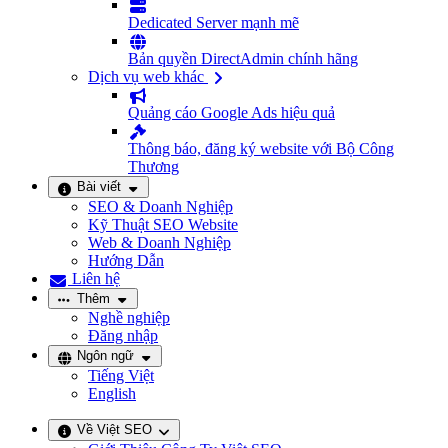
Dedicated Server mạnh mẽ
Bản quyền DirectAdmin chính hãng
Dịch vụ web khác
Quảng cáo Google Ads hiệu quả
Thông báo, đăng ký website với Bộ Công
Thương
Bài viết
SEO & Doanh Nghiệp
Kỹ Thuật SEO Website
Web & Doanh Nghiệp
Hướng Dẫn
Liên hệ
Thêm
Nghề nghiệp
Đăng nhập
Ngôn ngữ
Tiếng Việt
English
Về Việt SEO