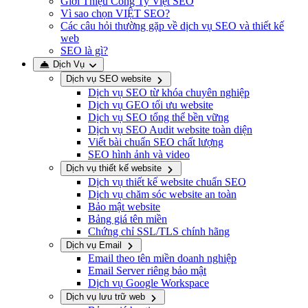
Giới Thiệu Công Ty Việt SEO
Vì sao chọn VIỆT SEO?
Các câu hỏi thường gặp về dịch vụ SEO và thiết kế
web
SEO là gì?
Dịch Vụ
Dịch vụ SEO website
Dịch vụ SEO từ khóa chuyên nghiệp
Dịch vụ GEO tối ưu website
Dịch vụ SEO tổng thể bền vững
Dịch vụ SEO Audit website toàn diện
Viết bài chuẩn SEO chất lượng
SEO hình ảnh và video
Dịch vụ thiết kế website
Dịch vụ thiết kế website chuẩn SEO
Dịch vụ chăm sóc website an toàn
Bảo mật website
Bảng giá tên miền
Chứng chỉ SSL/TLS chính hãng
Dịch vụ Email
Email theo tên miền doanh nghiệp
Email Server riêng bảo mật
Dịch vụ Google Workspace
Dịch vụ lưu trữ web