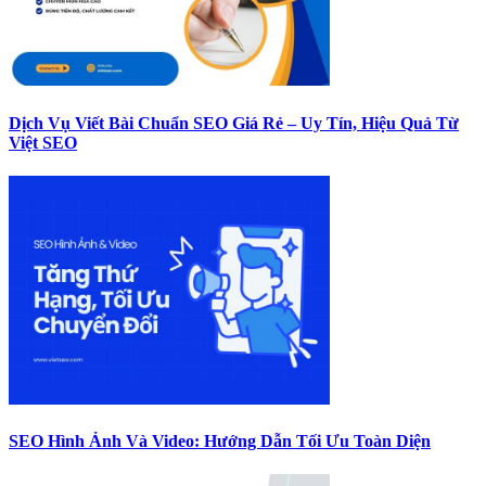
Dịch Vụ Viết Bài Chuẩn SEO Giá Rẻ – Uy Tín, Hiệu Quả Từ
Việt SEO
SEO Hình Ảnh Và Video: Hướng Dẫn Tối Ưu Toàn Diện