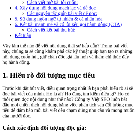
Cách viết mở bài lôi cuốn:
4. Xây dựng nội dung mạch lạc và dễ đọc
Các nguyên tắc giúp bài viết dễ đọc:
5. Sử dụng ngôn ngữ tự nhiên & cá nhân hóa
6. Kết bài mạnh mẽ và có lời kêu gọi hành động (CTA)
Cách viết kết bài thu hút:
Kết luận
Vậy làm thế nào để viết nội dung thật sự hấp dẫn? Trong bài viết
này, chúng ta sẽ cùng khám phá các kỹ thuật giúp bạn tạo ra những
nội dung cuốn hút, giữ chân độc giả lâu hơn và thậm chí thúc đẩy
họ hành động.
1. Hiểu rõ đối tượng mục tiêu
Trước khi đặt bút viết, điều quan trọng nhất là bạn phải hiểu rõ ai sẽ
đọc bài viết của mình. Họ là ai? Họ đang tìm kiếm điều gì? Họ có
thói quen đọc nội dung như thế nào? Công ty Việt SEO luôn bắt
đầu mọi chiến dịch nội dung bằng việc phân tích sâu đối tượng mục
tiêu để đảm bảo mỗi bài viết đều chạm đúng nhu cầu và mong muốn
của người đọc.
Cách xác định đối tượng độc giả: