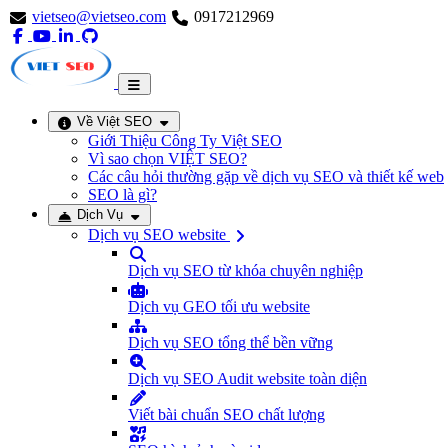
vietseo@vietseo.com
0917212969
Về Việt SEO
Giới Thiệu Công Ty Việt SEO
Vì sao chọn VIỆT SEO?
Các câu hỏi thường gặp về dịch vụ SEO và thiết kế web
SEO là gì?
Dịch Vụ
Dịch vụ SEO website
Dịch vụ SEO từ khóa chuyên nghiệp
Dịch vụ GEO tối ưu website
Dịch vụ SEO tổng thể bền vững
Dịch vụ SEO Audit website toàn diện
Viết bài chuẩn SEO chất lượng