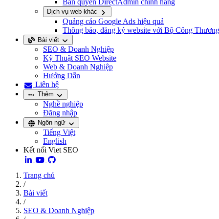
Bản quyền DirectAdmin chính hãng
Dịch vụ web khác
Quảng cáo Google Ads hiệu quả
Thông báo, đăng ký website với Bộ Công Thươn
Bài viết
SEO & Doanh Nghiệp
Kỹ Thuật SEO Website
Web & Doanh Nghiệp
Hướng Dẫn
Liên hệ
Thêm
Nghề nghiệp
Đăng nhập
Ngôn ngữ
Tiếng Việt
English
Kết nối Viet SEO
Trang chủ
/
Bài viết
/
SEO & Doanh Nghiệp