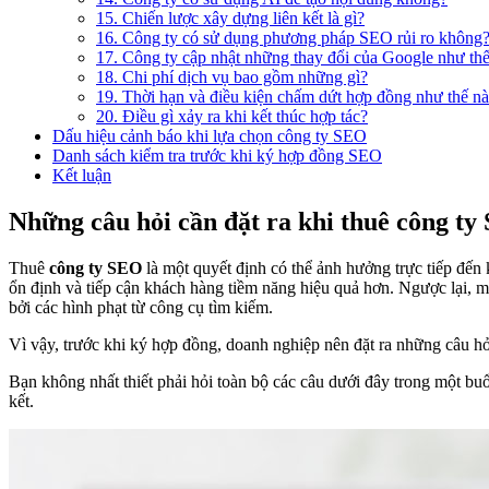
15. Chiến lược xây dựng liên kết là gì?
16. Công ty có sử dụng phương pháp SEO rủi ro không
17. Công ty cập nhật những thay đổi của Google như th
18. Chi phí dịch vụ bao gồm những gì?
19. Thời hạn và điều kiện chấm dứt hợp đồng như thế n
20. Điều gì xảy ra khi kết thúc hợp tác?
Dấu hiệu cảnh báo khi lựa chọn công ty SEO
Danh sách kiểm tra trước khi ký hợp đồng SEO
Kết luận
Những câu hỏi cần đặt ra khi thuê công t
Thuê
công ty SEO
là một quyết định có thể ảnh hưởng trực tiếp đến 
ổn định và tiếp cận khách hàng tiềm năng hiệu quả hơn. Ngược lại, 
bởi các hình phạt từ công cụ tìm kiếm.
Vì vậy, trước khi ký hợp đồng, doanh nghiệp nên đặt ra những câu h
Bạn không nhất thiết phải hỏi toàn bộ các câu dưới đây trong một buổ
kết.