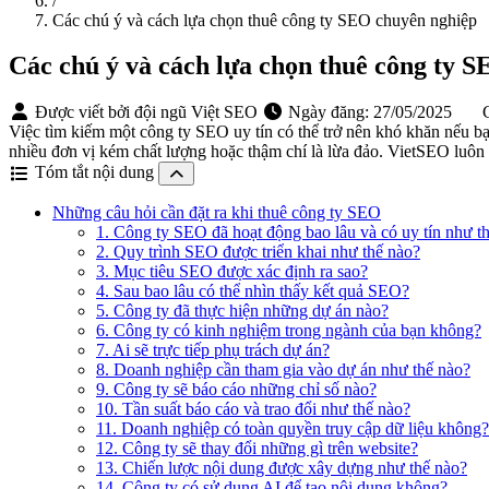
/
Các chú ý và cách lựa chọn thuê công ty SEO chuyên nghiệp
Các chú ý và cách lựa chọn thuê công ty 
Được viết bởi đội ngũ Việt SEO
Ngày đăng:
27/05/2025
C
Việc tìm kiếm một công ty SEO uy tín có thể trở nên khó khăn nếu b
nhiều đơn vị kém chất lượng hoặc thậm chí là lừa đảo. VietSEO luôn
Tóm tắt nội dung
Những câu hỏi cần đặt ra khi thuê công ty SEO
1. Công ty SEO đã hoạt động bao lâu và có uy tín như t
2. Quy trình SEO được triển khai như thế nào?
3. Mục tiêu SEO được xác định ra sao?
4. Sau bao lâu có thể nhìn thấy kết quả SEO?
5. Công ty đã thực hiện những dự án nào?
6. Công ty có kinh nghiệm trong ngành của bạn không?
7. Ai sẽ trực tiếp phụ trách dự án?
8. Doanh nghiệp cần tham gia vào dự án như thế nào?
9. Công ty sẽ báo cáo những chỉ số nào?
10. Tần suất báo cáo và trao đổi như thế nào?
11. Doanh nghiệp có toàn quyền truy cập dữ liệu không?
12. Công ty sẽ thay đổi những gì trên website?
13. Chiến lược nội dung được xây dựng như thế nào?
14. Công ty có sử dụng AI để tạo nội dung không?