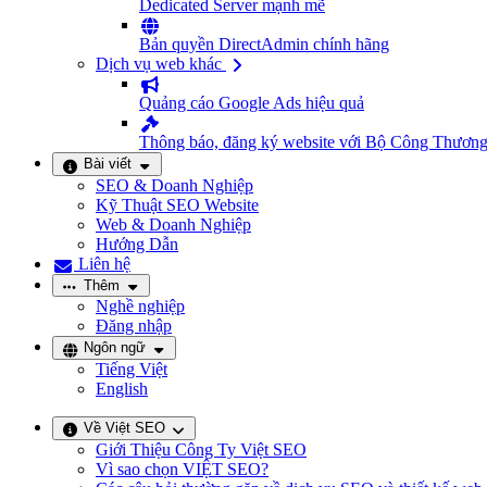
Dedicated Server mạnh mẽ
Bản quyền DirectAdmin chính hãng
Dịch vụ web khác
Quảng cáo Google Ads hiệu quả
Thông báo, đăng ký website với Bộ Công Thươn
Bài viết
SEO & Doanh Nghiệp
Kỹ Thuật SEO Website
Web & Doanh Nghiệp
Hướng Dẫn
Liên hệ
Thêm
Nghề nghiệp
Đăng nhập
Ngôn ngữ
Tiếng Việt
English
Về Việt SEO
Giới Thiệu Công Ty Việt SEO
Vì sao chọn VIỆT SEO?