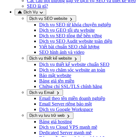
Các câu hỏi thường gặp về dịch vụ SEO và thiết kế web
SEO là gì?
Dịch Vụ
Dịch vụ SEO website
Dịch vụ SEO từ khóa chuyên nghiệp
Dịch vụ GEO tối ưu website
Dịch vụ SEO tổng thể bền vững
Dịch vụ SEO Audit website toàn diện
Viết bài chuẩn SEO chất lượng
SEO hình ảnh và video
Dịch vụ thiết kế website
Dịch vụ thiết kế website chuẩn SEO
Dịch vụ chăm sóc website an toàn
Bảo mật website
Bảng giá tên miền
Chứng chỉ SSL/TLS chính hãng
Dịch vụ Email
Email theo tên miền doanh nghiệp
Email Server riêng bảo mật
Dịch vụ Google Workspace
Dịch vụ lưu trữ web
Bảng giá hosting
Dịch vụ Cloud VPS mạnh mẽ
Dedicated Server mạnh mẽ