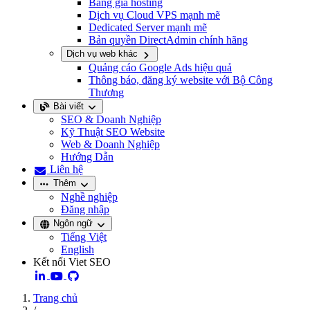
Bảng giá hosting
Dịch vụ Cloud VPS mạnh mẽ
Dedicated Server mạnh mẽ
Bản quyền DirectAdmin chính hãng
Dịch vụ web khác
Quảng cáo Google Ads hiệu quả
Thông báo, đăng ký website với Bộ Công
Thương
Bài viết
SEO & Doanh Nghiệp
Kỹ Thuật SEO Website
Web & Doanh Nghiệp
Hướng Dẫn
Liên hệ
Thêm
Nghề nghiệp
Đăng nhập
Ngôn ngữ
Tiếng Việt
English
Kết nối Viet SEO
Trang chủ