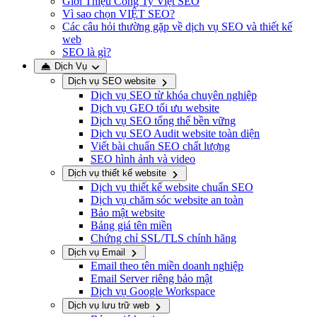
Giới Thiệu Công Ty Việt SEO
Vì sao chọn VIỆT SEO?
Các câu hỏi thường gặp về dịch vụ SEO và thiết kế
web
SEO là gì?
Dịch Vụ
Dịch vụ SEO website
Dịch vụ SEO từ khóa chuyên nghiệp
Dịch vụ GEO tối ưu website
Dịch vụ SEO tổng thể bền vững
Dịch vụ SEO Audit website toàn diện
Viết bài chuẩn SEO chất lượng
SEO hình ảnh và video
Dịch vụ thiết kế website
Dịch vụ thiết kế website chuẩn SEO
Dịch vụ chăm sóc website an toàn
Bảo mật website
Bảng giá tên miền
Chứng chỉ SSL/TLS chính hãng
Dịch vụ Email
Email theo tên miền doanh nghiệp
Email Server riêng bảo mật
Dịch vụ Google Workspace
Dịch vụ lưu trữ web