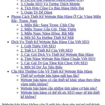
3. Chuẩn SEO Và Tương Thích Mobile
4. Tích Hợp Công Cụ Bán Hàng Hiện Đại
5. Quản Trị Dễ Dàng
Phong Cách Thiết Kế Website Bán Hàng Ở Các Vùng Miền
Bắc, Trung, Nam
1. Miền Bắc: Sang Trọng, Chỉn Chu
2. Miền Trung: Gần Gũi, Thân Thiện
3. Miền Nam: Năng Động, Bắt Mắt
4. Một Số Xu Hướng Thiết Kế Mới
Dịch Vụ Thiết Kế Website Bán Hàng Của Việt SEO
1. Giới Thiệu Việt SEO
2. Triết Lý Thiết Kế Của Việt SEO
3. Các Gói Dịch Vụ Thiết Kế Website Bán Hàng
4. Tính Năng Website Bán Hàng Chuẩn Việt SEO
5. Các Giá Trị Gia Tăng Khi Chọn Việt SEO
6. Một Số Dự Án Tiêu Biểu
Câu Hỏi Thường Gặp Về Thiết Kế Website Bán Hàng
Thiết kế website bán hàng mất bao lâu?
Website bán hàng có cần thiết kế khác nhau theo từng
vùng miền không?
Website bán hàng cần những tính năng cơ bản nào?
Website bán hàng có thể tối ưu SEO ngay từ khi thiết
kế không?
Website bán hàng không còn là một lựa chọn phụ trợ mà trở thành