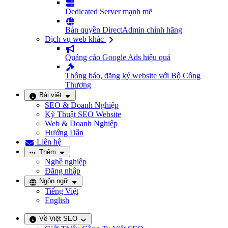
Dedicated Server mạnh mẽ
Bản quyền DirectAdmin chính hãng
Dịch vụ web khác
Quảng cáo Google Ads hiệu quả
Thông báo, đăng ký website với Bộ Công
Thương
Bài viết
SEO & Doanh Nghiệp
Kỹ Thuật SEO Website
Web & Doanh Nghiệp
Hướng Dẫn
Liên hệ
Thêm
Nghề nghiệp
Đăng nhập
Ngôn ngữ
Tiếng Việt
English
Về Việt SEO