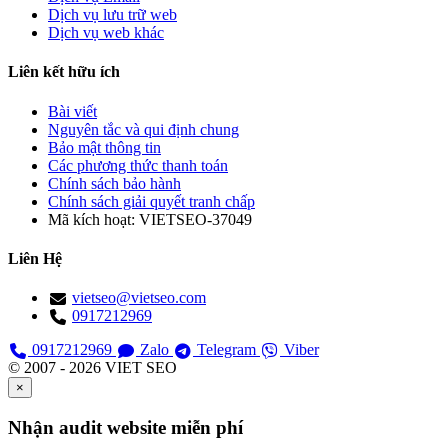
Dịch vụ lưu trữ web
Dịch vụ web khác
Liên kết hữu ích
Bài viết
Nguyên tắc và qui định chung
Bảo mật thông tin
Các phương thức thanh toán
Chính sách bảo hành
Chính sách giải quyết tranh chấp
Mã kích hoạt:
VIETSEO-37049
Liên Hệ
vietseo@vietseo.com
0917212969
0917212969
Zalo
Telegram
Viber
© 2007 - 2026 VIET SEO
×
Nhận audit website miễn phí