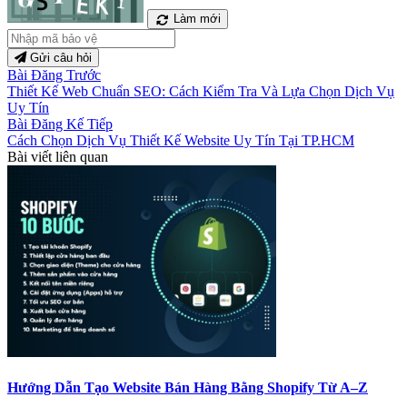
Làm mới
Gửi câu hỏi
Bài Đăng Trước
Thiết Kế Web Chuẩn SEO: Cách Kiểm Tra Và Lựa Chọn Dịch Vụ
Uy Tín
Bài Đăng Kế Tiếp
Cách Chọn Dịch Vụ Thiết Kế Website Uy Tín Tại TP.HCM
Bài viết liên quan
Hướng Dẫn Tạo Website Bán Hàng Bằng Shopify Từ A–Z