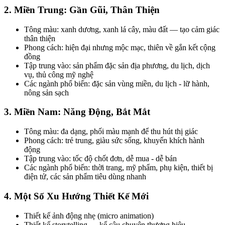
2. Miền Trung: Gần Gũi, Thân Thiện
Tông màu: xanh dương, xanh lá cây, màu đất — tạo cảm giác
thân thiện
Phong cách: hiện đại nhưng mộc mạc, thiên về gắn kết cộng
đồng
Tập trung vào: sản phẩm đặc sản địa phương, du lịch, dịch
vụ, thủ công mỹ nghệ
Các ngành phổ biến: đặc sản vùng miền, du lịch - lữ hành,
nông sản sạch
3. Miền Nam: Năng Động, Bắt Mắt
Tông màu: đa dạng, phối màu mạnh để thu hút thị giác
Phong cách: trẻ trung, giàu sức sống, khuyến khích hành
động
Tập trung vào: tốc độ chốt đơn, dễ mua - dễ bán
Các ngành phổ biến: thời trang, mỹ phẩm, phụ kiện, thiết bị
điện tử, các sản phẩm tiêu dùng nhanh
4. Một Số Xu Hướng Thiết Kế Mới
Thiết kế ảnh động nhẹ (micro animation)
Thiết kế storytelling — kể câu chuyện thương hiệu