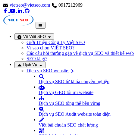
vietseo@vietseo.com
0917212969
Về Việt SEO
Giới Thiệu Công Ty Việt SEO
Vì sao chọn VIỆT SEO?
Các câu hỏi thường gặp về dịch vụ SEO và thiết kế web
SEO là gì?
Dịch Vụ
Dịch vụ SEO website
Dịch vụ SEO từ khóa chuyên nghiệp
Dịch vụ GEO tối ưu website
Dịch vụ SEO tổng thể bền vững
Dịch vụ SEO Audit website toàn diện
Viết bài chuẩn SEO chất lượng