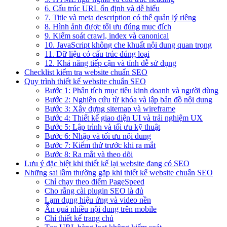
6. Cấu trúc URL ổn định và dễ hiểu
7. Title và meta description có thể quản lý riêng
8. Hình ảnh được tối ưu đúng mục đích
9. Kiểm soát crawl, index và canonical
10. JavaScript không che khuất nội dung quan trọng
11. Dữ liệu có cấu trúc đúng loại
12. Khả năng tiếp cận và tính dễ sử dụng
Checklist kiểm tra website chuẩn SEO
Quy trình thiết kế website chuẩn SEO
Bước 1: Phân tích mục tiêu kinh doanh và người dùng
Bước 2: Nghiên cứu từ khóa và lập bản đồ nội dung
Bước 3: Xây dựng sitemap và wireframe
Bước 4: Thiết kế giao diện UI và trải nghiệm UX
Bước 5: Lập trình và tối ưu kỹ thuật
Bước 6: Nhập và tối ưu nội dung
Bước 7: Kiểm thử trước khi ra mắt
Bước 8: Ra mắt và theo dõi
Lưu ý đặc biệt khi thiết kế lại website đang có SEO
Những sai lầm thường gặp khi thiết kế website chuẩn SEO
Chỉ chạy theo điểm PageSpeed
Cho rằng cài plugin SEO là đủ
Lạm dụng hiệu ứng và video nền
Ẩn quá nhiều nội dung trên mobile
Chỉ thiết kế trang chủ