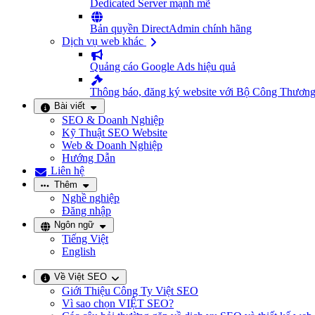
Dedicated Server mạnh mẽ
Bản quyền DirectAdmin chính hãng
Dịch vụ web khác
Quảng cáo Google Ads hiệu quả
Thông báo, đăng ký website với Bộ Công Thươn
Bài viết
SEO & Doanh Nghiệp
Kỹ Thuật SEO Website
Web & Doanh Nghiệp
Hướng Dẫn
Liên hệ
Thêm
Nghề nghiệp
Đăng nhập
Ngôn ngữ
Tiếng Việt
English
Về Việt SEO
Giới Thiệu Công Ty Việt SEO
Vì sao chọn VIỆT SEO?