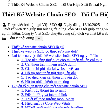
/
Thiết Kế Website Chuẩn SEO - Tối Ưu Hiệu Suất & Trải Ng
Thiết Kế Website Chuẩn SEO - Tối Ưu Hi
Được viết bởi đội ngũ Việt SEO
Ngày đăng:
13/10/2025
C
Thiết kế web đẹp giúp thu hút người dùng, còn SEO tốt giúp trang we
cụ tìm kiếm. Công ty Viet SEO chuyên cung cấp dịch vụ thiết kế we
Tóm tắt nội dung
Thiết kế website chuẩn SEO là gì?
Thiết kế web và SEO có thực sự xung đột?
Lợi ích của việc thiết kế website chuẩn SEO ngay từ đầu
1. Tạo nền tảng thuận lợi cho thu thập và lập chỉ mục
2. Cải thiện trải nghiệm người dùng
3. Giảm chi phí sửa lại website về sau
4. Hỗ trợ phát triển nội dung lâu dài
5. Tạo điều kiện cải thiện chuyển đổi
6. Hỗ trợ nhiều kênh marketing
12 yếu tố quan trọng của một website chuẩn SEO
1. Kiến trúc thông tin rõ ràng
2. Điều hướng và internal link
3. Thiết kế theo hướng mobile-first
4. Hiệu suất và Core Web Vitals
5. HTML ngữ nghĩa và cấu trúc heading