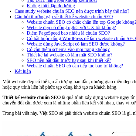
Tạo URL hàng loạt không kiểm soát
Không thiết lập đo lường
Case study website chuẩn SEO nên được trình bày thế nào?
Câu hỏi thường gặp về thiết kế website chuẩn SEO
Website chuẩn SEO có chắc chắn lên top Google không
Website đẹp có đồng nghĩa với UX tốt không?
Điểm PageSpeed bao nhiêu là chuẩn SEO?
Có bắt buộc dùng WordPress để làm website chuẩn SE
Website dùng JavaScript có làm SEO được không?
Có cần thêm schema vào mọi trang không?
Thiết kế lại website có làm mất SEO không?
SEO nên bắt đầu trước hay sau khi thiết kế?
Website chuẩn SEO có cần tiếp tục bảo trì không?
Kết luận
Một website đẹp có thể tạo ấn tượng ban đầu, nhưng giao diện đẹp c
hoặc quy trình liên hệ phức tạp cũng khó tạo ra khách hàng.
Thiết kế website chuẩn SEO
là quá trình xây dựng website ngay từ đ
chuyển đổi cần được xem là những phần liên kết với nhau, thay vì xử 
Trong bài viết này, Việt SEO sẽ giải thích website chuẩn SEO là gì, n