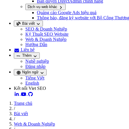
Bản quyền DirectAdmin chính hãng
Dịch vụ web khác
Quảng cáo Google Ads hiệu quả
Thông báo, đăng ký website với Bộ Công Thươn
Bài viết
SEO & Doanh Nghiệp
Kỹ Thuật SEO Website
Web & Doanh Nghiệp
Hướng Dẫn
Liên hệ
Thêm
Nghề nghiệp
Đăng nhập
Ngôn ngữ
Tiếng Việt
English
Kết nối Viet SEO
Trang chủ
/
Bài viết
/
Web & Doanh Nghiệp