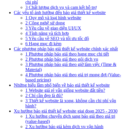
chi phí
3 Chất lượng dịch vụ và cam kết hỗ trợ
Các yếu tố ảnh hưởng đến báo giá thiết kế website
1 Quy mô và loại hình website
2 Công nghệ sử dụng
3 Yêu cầu về giao diện UI/UX
4 Tính năng và tích hợp
5 Yêu cầu về SEO và tối ưu tốc độ
6 Hạng mục đi kèm
Các phương pháp báo giá thiết kế website chính xác nhất
1 Phương pháp báo giá theo hạng mục chi tiết
2 Phương pháp báo giá theo gói dịch vụ
3 Phương pháp báo giá theo giờ làm việc (Time &
Material)
4 Phương pháp báo giá theo giá trị mong đợi (Value-
based pricing)
Những hiểu lầm phổ biến về báo giá thiết kế website
1 Website giá rẻ vẫn giống website đắt tiền?
2 Chỉ cần đẹp là đủ?
3 Thiết kế website là xong, không cần chi phí vận
hành?
Xu hướng báo giá thiết kế website giai đoạn 2025 - 2030
1 Xu hướng chuyển dịch sang báo giá theo giá trị
(value-based)
2 Xu hướng báo giá kèm dịch vụ vận hành