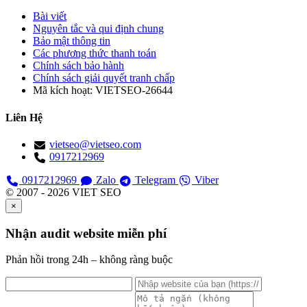
Bài viết
Nguyên tắc và qui định chung
Bảo mật thông tin
Các phương thức thanh toán
Chính sách bảo hành
Chính sách giải quyết tranh chấp
Mã kích hoạt:
VIETSEO-26644
Liên Hệ
vietseo@vietseo.com
0917212969
0917212969
Zalo
Telegram
Viber
© 2007 - 2026 VIET SEO
×
Nhận audit website miễn phí
Phản hồi trong 24h – không ràng buộc