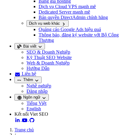
Bảng giá hosting
Dịch vụ Cloud VPS mạnh mẽ
Dedicated Server mạnh mẽ
Bản quyền DirectAdmin chính hãng
Dịch vụ web khác
Quảng cáo Google Ads hiệu quả
Thông báo, đăng ký website với Bộ Công
Thương
Bài viết
SEO & Doanh Nghiệp
Kỹ Thuật SEO Website
Web & Doanh Nghiệp
Hướng Dẫn
Liên hệ
Thêm
Nghề nghiệp
Đăng nhập
Ngôn ngữ
Tiếng Việt
English
Kết nối Viet SEO
Trang chủ