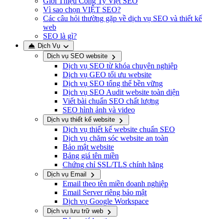
Giới Thiệu Công Ty Việt SEO
Vì sao chọn VIỆT SEO?
Các câu hỏi thường gặp về dịch vụ SEO và thiết kế
web
SEO là gì?
Dịch Vụ
Dịch vụ SEO website
Dịch vụ SEO từ khóa chuyên nghiệp
Dịch vụ GEO tối ưu website
Dịch vụ SEO tổng thể bền vững
Dịch vụ SEO Audit website toàn diện
Viết bài chuẩn SEO chất lượng
SEO hình ảnh và video
Dịch vụ thiết kế website
Dịch vụ thiết kế website chuẩn SEO
Dịch vụ chăm sóc website an toàn
Bảo mật website
Bảng giá tên miền
Chứng chỉ SSL/TLS chính hãng
Dịch vụ Email
Email theo tên miền doanh nghiệp
Email Server riêng bảo mật
Dịch vụ Google Workspace
Dịch vụ lưu trữ web