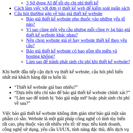
3 Sử dụng AI để tối ưu chi phí thiết kế
Cách làm việc với đơn vị thiết kế web để kiểm soát ngân sách
Câu hỏi thường gặp về báo giá thiết kế website
Báo giá thiết kế website phụ thuộc vào những yếu tố
nào?
Vì sao cùng một yêu cầu nhưng mỗi công ty lại báo giá
thiết kế website khác nhau?
Nên chọn website giá rẻ hay website thiết kế theo yêu
cầu?
Báo giá thiết kế website có bao gồm tên miền và
hosting không?
Làm sao để tránh phát sinh chi phí khi thiết kế website?
Khi bước đầu tiếp cận dịch vụ thiết kế website, câu hỏi phổ biến
nhất mà khách hàng đặt ra luôn là:
“Thiết kế website giá bao nhiêu?”
“Dựa trên tiêu chí nào để báo giá thiết kế website chính xác?”
“Làm sao để tránh bị ‘báo giá mập mờ’ hoặc phát sinh chi phí
về sau?”
Việc báo giá thiết kế website không đơn giản như báo giá một sản
phẩm có sẵn. Website là một giải pháp công nghệ có tính tùy biến
rất cao, phụ thuộc vào rất nhiều yếu tố: từ mục tiêu kinh doanh,
công nghệ sử dụng, yêu cầu UI/UX, tính năng đặc thù, đến dịch vụ