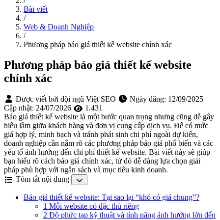
/
Bài viết
/
Web & Doanh Nghiệp
/
Phương pháp báo giá thiết kế website chính xác
Phương pháp báo giá thiết kế website
chính xác
Được viết bởi đội ngũ Việt SEO
Ngày đăng:
12/09/2025
Cập nhật:
24/07/2026
1.431
Báo giá thiết kế website là một bước quan trọng nhưng cũng dễ gây
hiểu lầm giữa khách hàng và đơn vị cung cấp dịch vụ. Để có mức
giá hợp lý, minh bạch và tránh phát sinh chi phí ngoài dự kiến,
doanh nghiệp cần nắm rõ các phương pháp báo giá phổ biến và các
yếu tố ảnh hưởng đến chi phí thiết kế website. Bài viết này sẽ giúp
bạn hiểu rõ cách báo giá chính xác, từ đó dễ dàng lựa chọn giải
pháp phù hợp với ngân sách và mục tiêu kinh doanh.
Tóm tắt nội dung
Báo giá thiết kế website: Tại sao lại “khó có giá chung”?
1 Mỗi website có đặc thù riêng
2 Độ phức tạp kỹ thuật và tính năng ảnh hưởng lớn đến