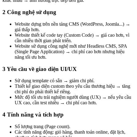
khác nhau → ảnh hưởng trực tiếp đến giá.
2 Công nghệ sử dụng
Website dựng trên nền tảng CMS (WordPress, Joomla...) →
giá thấp hơn.
Website thiết kế code tay (Custom Code) → giá cao hơn, vì
cần nhiều thời gian phát triển.
Website sử dụng công nghệ mới như Headless CMS, SPA
(Single Page Application) → chi phí cao hơn nhưng hiệu
năng tối ưu hơn.
3 Yêu cầu về giao diện UI/UX
Sử dụng template có sẵn → giảm chi phí.
Thiết kế giao diện custom theo yêu cầu thương hiệu → tăng
chi phí do phải thiết kế riêng.
Mức độ tối ưu trải nghiệm người dùng (UX) → nếu yêu cầu
UX cao, cần test nhiều → chi phí cao hơn.
4 Tính năng và tích hợp
Số lượng trang (Page count).
Các tính năng động: giỏ hàng, thanh toán online, đặt lịch,