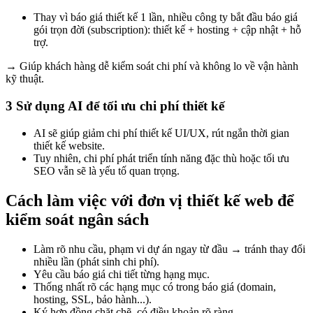
Thay vì báo giá thiết kế 1 lần, nhiều công ty bắt đầu báo giá
gói trọn đời (subscription): thiết kế + hosting + cập nhật + hỗ
trợ.
→ Giúp khách hàng dễ kiểm soát chi phí và không lo về vận hành
kỹ thuật.
3 Sử dụng AI để tối ưu chi phí thiết kế
AI sẽ giúp giảm chi phí thiết kế UI/UX, rút ngắn thời gian
thiết kế website.
Tuy nhiên, chi phí phát triển tính năng đặc thù hoặc tối ưu
SEO vẫn sẽ là yếu tố quan trọng.
Cách làm việc với đơn vị thiết kế web để
kiểm soát ngân sách
Làm rõ nhu cầu, phạm vi dự án ngay từ đầu → tránh thay đổi
nhiều lần (phát sinh chi phí).
Yêu cầu báo giá chi tiết từng hạng mục.
Thống nhất rõ các hạng mục có trong báo giá (domain,
hosting, SSL, bảo hành...).
Ký hợp đồng chặt chẽ, có điều khoản rõ ràng.