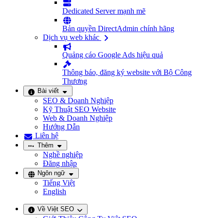
Dedicated Server mạnh mẽ
Bản quyền DirectAdmin chính hãng
Dịch vụ web khác
Quảng cáo Google Ads hiệu quả
Thông báo, đăng ký website với Bộ Công
Thương
Bài viết
SEO & Doanh Nghiệp
Kỹ Thuật SEO Website
Web & Doanh Nghiệp
Hướng Dẫn
Liên hệ
Thêm
Nghề nghiệp
Đăng nhập
Ngôn ngữ
Tiếng Việt
English
Về Việt SEO