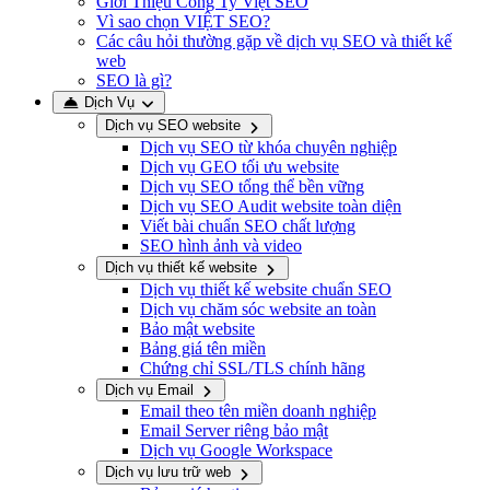
Giới Thiệu Công Ty Việt SEO
Vì sao chọn VIỆT SEO?
Các câu hỏi thường gặp về dịch vụ SEO và thiết kế
web
SEO là gì?
Dịch Vụ
Dịch vụ SEO website
Dịch vụ SEO từ khóa chuyên nghiệp
Dịch vụ GEO tối ưu website
Dịch vụ SEO tổng thể bền vững
Dịch vụ SEO Audit website toàn diện
Viết bài chuẩn SEO chất lượng
SEO hình ảnh và video
Dịch vụ thiết kế website
Dịch vụ thiết kế website chuẩn SEO
Dịch vụ chăm sóc website an toàn
Bảo mật website
Bảng giá tên miền
Chứng chỉ SSL/TLS chính hãng
Dịch vụ Email
Email theo tên miền doanh nghiệp
Email Server riêng bảo mật
Dịch vụ Google Workspace
Dịch vụ lưu trữ web