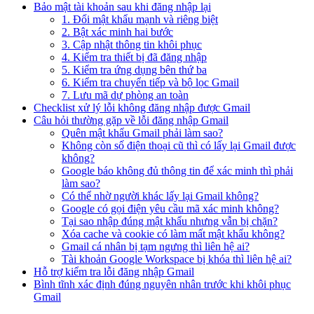
Bảo mật tài khoản sau khi đăng nhập lại
1. Đổi mật khẩu mạnh và riêng biệt
2. Bật xác minh hai bước
3. Cập nhật thông tin khôi phục
4. Kiểm tra thiết bị đã đăng nhập
5. Kiểm tra ứng dụng bên thứ ba
6. Kiểm tra chuyển tiếp và bộ lọc Gmail
7. Lưu mã dự phòng an toàn
Checklist xử lý lỗi không đăng nhập được Gmail
Câu hỏi thường gặp về lỗi đăng nhập Gmail
Quên mật khẩu Gmail phải làm sao?
Không còn số điện thoại cũ thì có lấy lại Gmail được
không?
Google báo không đủ thông tin để xác minh thì phải
làm sao?
Có thể nhờ người khác lấy lại Gmail không?
Google có gọi điện yêu cầu mã xác minh không?
Tại sao nhập đúng mật khẩu nhưng vẫn bị chặn?
Xóa cache và cookie có làm mất mật khẩu không?
Gmail cá nhân bị tạm ngưng thì liên hệ ai?
Tài khoản Google Workspace bị khóa thì liên hệ ai?
Hỗ trợ kiểm tra lỗi đăng nhập Gmail
Bình tĩnh xác định đúng nguyên nhân trước khi khôi phục
Gmail