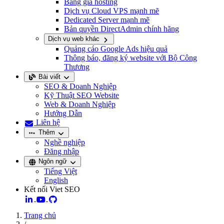
Bảng giá hosting
Dịch vụ Cloud VPS mạnh mẽ
Dedicated Server mạnh mẽ
Bản quyền DirectAdmin chính hãng
Dịch vụ web khác
Quảng cáo Google Ads hiệu quả
Thông báo, đăng ký website với Bộ Công
Thương
Bài viết
SEO & Doanh Nghiệp
Kỹ Thuật SEO Website
Web & Doanh Nghiệp
Hướng Dẫn
Liên hệ
Thêm
Nghề nghiệp
Đăng nhập
Ngôn ngữ
Tiếng Việt
English
Kết nối Viet SEO
Trang chủ