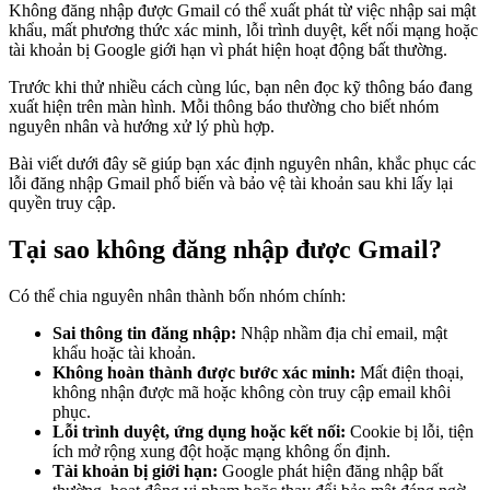
Không đăng nhập được Gmail có thể xuất phát từ việc nhập sai mật
khẩu, mất phương thức xác minh, lỗi trình duyệt, kết nối mạng hoặc
tài khoản bị Google giới hạn vì phát hiện hoạt động bất thường.
Trước khi thử nhiều cách cùng lúc, bạn nên đọc kỹ thông báo đang
xuất hiện trên màn hình. Mỗi thông báo thường cho biết nhóm
nguyên nhân và hướng xử lý phù hợp.
Bài viết dưới đây sẽ giúp bạn xác định nguyên nhân, khắc phục các
lỗi đăng nhập Gmail phổ biến và bảo vệ tài khoản sau khi lấy lại
quyền truy cập.
Tại sao không đăng nhập được Gmail?
Có thể chia nguyên nhân thành bốn nhóm chính:
Sai thông tin đăng nhập:
Nhập nhầm địa chỉ email, mật
khẩu hoặc tài khoản.
Không hoàn thành được bước xác minh:
Mất điện thoại,
không nhận được mã hoặc không còn truy cập email khôi
phục.
Lỗi trình duyệt, ứng dụng hoặc kết nối:
Cookie bị lỗi, tiện
ích mở rộng xung đột hoặc mạng không ổn định.
Tài khoản bị giới hạn:
Google phát hiện đăng nhập bất