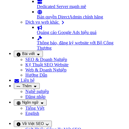
Dedicated Server mạnh mẽ
Bản quyền DirectAdmin chính hãng
Dịch vụ web khác
Quảng cáo Google Ads hiệu quả
Thông báo, đăng ký website với Bộ Công
Thương
Bài viết
SEO & Doanh Nghiệp
Kỹ Thuật SEO Website
Web & Doanh Nghiệp
Hướng Dẫn
Liên hệ
Thêm
Nghề nghiệp
Đăng nhập
Ngôn ngữ
Tiếng Việt
English
Về Việt SEO