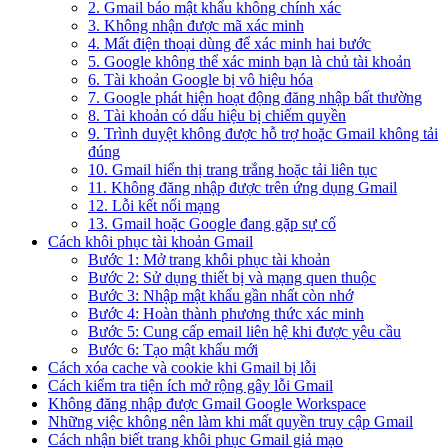
2. Gmail báo mật khẩu không chính xác
3. Không nhận được mã xác minh
4. Mất điện thoại dùng để xác minh hai bước
5. Google không thể xác minh bạn là chủ tài khoản
6. Tài khoản Google bị vô hiệu hóa
7. Google phát hiện hoạt động đăng nhập bất thường
8. Tài khoản có dấu hiệu bị chiếm quyền
9. Trình duyệt không được hỗ trợ hoặc Gmail không tải
đúng
10. Gmail hiển thị trang trắng hoặc tải liên tục
11. Không đăng nhập được trên ứng dụng Gmail
12. Lỗi kết nối mạng
13. Gmail hoặc Google đang gặp sự cố
Cách khôi phục tài khoản Gmail
Bước 1: Mở trang khôi phục tài khoản
Bước 2: Sử dụng thiết bị và mạng quen thuộc
Bước 3: Nhập mật khẩu gần nhất còn nhớ
Bước 4: Hoàn thành phương thức xác minh
Bước 5: Cung cấp email liên hệ khi được yêu cầu
Bước 6: Tạo mật khẩu mới
Cách xóa cache và cookie khi Gmail bị lỗi
Cách kiểm tra tiện ích mở rộng gây lỗi Gmail
Không đăng nhập được Gmail Google Workspace
Những việc không nên làm khi mất quyền truy cập Gmail
Cách nhận biết trang khôi phục Gmail giả mạo