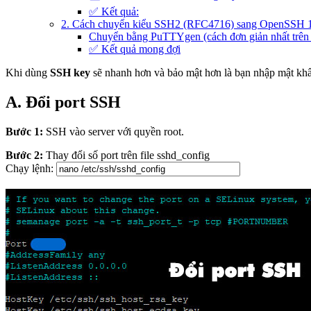
✅ Kết quả:
2. Cách chuyển kiểu SSH2 (RFC4716) sang OpenSSH 
Chuyển bằng PuTTYgen (cách đơn giản nhất trê
✅ Kết quả mong đợi
Khi dùng
SSH key
sẽ nhanh hơn và bảo mật hơn là bạn nhập mật khẩu
A. Đổi port SSH
Bước 1:
SSH vào server với quyền root.
Bước 2:
Thay đổi số port trên file sshd_config
Chạy lệnh: