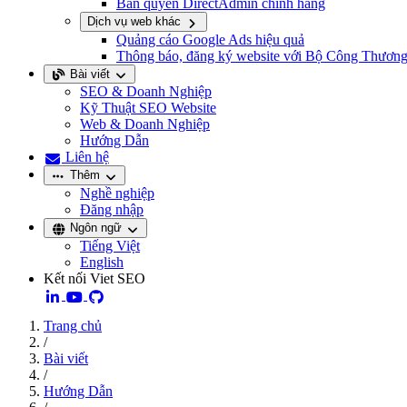
Bản quyền DirectAdmin chính hãng
Dịch vụ web khác
Quảng cáo Google Ads hiệu quả
Thông báo, đăng ký website với Bộ Công Thươn
Bài viết
SEO & Doanh Nghiệp
Kỹ Thuật SEO Website
Web & Doanh Nghiệp
Hướng Dẫn
Liên hệ
Thêm
Nghề nghiệp
Đăng nhập
Ngôn ngữ
Tiếng Việt
English
Kết nối Viet SEO
Trang chủ
/
Bài viết
/
Hướng Dẫn