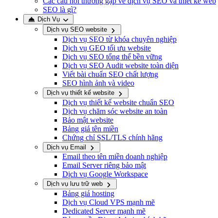
Các câu hỏi thường gặp về dịch vụ SEO và thiết kế web
SEO là gì?
Dịch Vụ
Dịch vụ SEO website
Dịch vụ SEO từ khóa chuyên nghiệp
Dịch vụ GEO tối ưu website
Dịch vụ SEO tổng thể bền vững
Dịch vụ SEO Audit website toàn diện
Viết bài chuẩn SEO chất lượng
SEO hình ảnh và video
Dịch vụ thiết kế website
Dịch vụ thiết kế website chuẩn SEO
Dịch vụ chăm sóc website an toàn
Bảo mật website
Bảng giá tên miền
Chứng chỉ SSL/TLS chính hãng
Dịch vụ Email
Email theo tên miền doanh nghiệp
Email Server riêng bảo mật
Dịch vụ Google Workspace
Dịch vụ lưu trữ web
Bảng giá hosting
Dịch vụ Cloud VPS mạnh mẽ
Dedicated Server mạnh mẽ