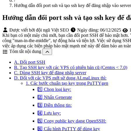
/
Hướng dẫn đổi port ssh và tạo ssh key để đăng nhập vào server
Hướng dẫn đổi port ssh và tạo ssh key để 
Được viết bởi đội ngũ Việt SEO
Ngày đăng:
06/12/2025
1
Khi bạn có một máy chủ mới, bạn cần đổi port SSH để bảo mật hơn. V
công "man-in-the-middle", tự động hóa và tiện lợi. Việc sử dụng SSH
việc áp dụng các biện pháp bảo mật mạnh mẽ này để đảm bảo an toàn 
Tóm tắt nội dung
A. Đổi port SSH
B. Tạo SSH key với các VPS có phiên bản cũ (Centos < 7.0)
C. Dùng SSH key để đăng nhập server
D. Đối với các VPS mới sử dụng ALmaLinux thì:
1. Các bước chuẩn tạo key trong PuTTYgen
1️⃣ Chọn loại key:
2️⃣ Nhấn Generate
3️⃣ Điền thông tin:
4️⃣ Lưu key:
5️⃣ Copy public key dạng OpenSSH:
6️⃣ Cấu hình PuTTY để dùng key