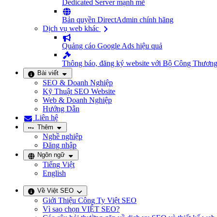
Dedicated Server mạnh mẽ
Bản quyền DirectAdmin chính hãng
Dịch vụ web khác
Quảng cáo Google Ads hiệu quả
Thông báo, đăng ký website với Bộ Công Thươn
Bài viết
SEO & Doanh Nghiệp
Kỹ Thuật SEO Website
Web & Doanh Nghiệp
Hướng Dẫn
Liên hệ
Thêm
Nghề nghiệp
Đăng nhập
Ngôn ngữ
Tiếng Việt
English
Về Việt SEO
Giới Thiệu Công Ty Việt SEO
Vì sao chọn VIỆT SEO?