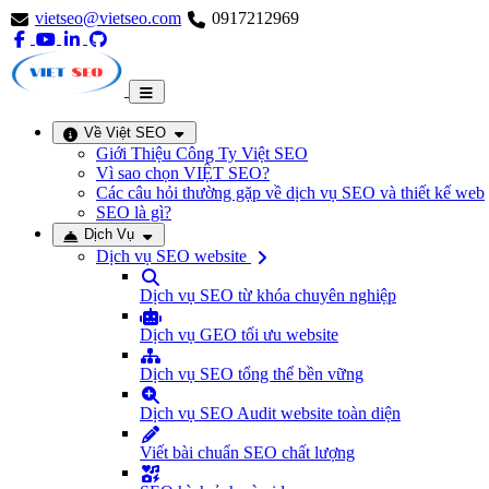
vietseo@vietseo.com
0917212969
Về Việt SEO
Giới Thiệu Công Ty Việt SEO
Vì sao chọn VIỆT SEO?
Các câu hỏi thường gặp về dịch vụ SEO và thiết kế web
SEO là gì?
Dịch Vụ
Dịch vụ SEO website
Dịch vụ SEO từ khóa chuyên nghiệp
Dịch vụ GEO tối ưu website
Dịch vụ SEO tổng thể bền vững
Dịch vụ SEO Audit website toàn diện
Viết bài chuẩn SEO chất lượng