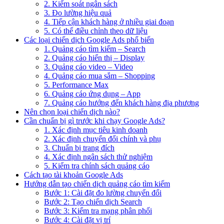
2. Kiểm soát ngân sách
3. Đo lường hiệu quả
4. Tiếp cận khách hàng ở nhiều giai đoạn
5. Có thể điều chỉnh theo dữ liệu
Các loại chiến dịch Google Ads phổ biến
1. Quảng cáo tìm kiếm – Search
2. Quảng cáo hiển thị – Display
3. Quảng cáo video – Video
4. Quảng cáo mua sắm – Shopping
5. Performance Max
6. Quảng cáo ứng dụng – App
7. Quảng cáo hướng đến khách hàng địa phương
Nên chọn loại chiến dịch nào?
Cần chuẩn bị gì trước khi chạy Google Ads?
1. Xác định mục tiêu kinh doanh
2. Xác định chuyển đổi chính và phụ
3. Chuẩn bị trang đích
4. Xác định ngân sách thử nghiệm
5. Kiểm tra chính sách quảng cáo
Cách tạo tài khoản Google Ads
Hướng dẫn tạo chiến dịch quảng cáo tìm kiếm
Bước 1: Cài đặt đo lường chuyển đổi
Bước 2: Tạo chiến dịch Search
Bước 3: Kiểm tra mạng phân phối
Bước 4: Cài đặt vị trí