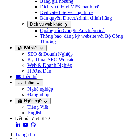
Bảng giá hosting
Dịch vụ Cloud VPS mạnh mẽ
Dedicated Server mạnh mẽ
Bản quyền DirectAdmin chính hãng
Dịch vụ web khác
Quảng cáo Google Ads hiệu quả
Thông báo, đăng ký website với Bộ Công
Thương
Bài viết
SEO & Doanh Nghiệp
Kỹ Thuật SEO Website
Web & Doanh Nghiệp
Hướng Dẫn
Liên hệ
Thêm
Nghề nghiệp
Đăng nhập
Ngôn ngữ
Tiếng Việt
English
Kết nối Viet SEO
Trang chủ