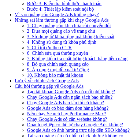
Bước 3: Kiểm tra hình thức thanh toán
Bước 4: Thiết lập kiểm soát nội bộ
Vì sao quảng cáo Google Ads không chạy?
Những sai lầm thường gặp khi chạy Google Ads
1. Chạy quảng cáo khi chưa cài chuyển đổi
2. Đưa mọi quảng cáo về trang chủ
3. Sử dụng từ khóa rộng mà không kiểm soát
4. Không sử dụng từ khóa phủ định
5. Chỉ tối ưu theo CTR
6. Chỉnh sửa quá thường xuyên
7. Không kiểm tra chất lượng khách hàng tiềm năng
8. Bỏ qua chính sách quảng cáo
9. Áp dụng mọi đề xuất tự động
10. Không bảo mật tài khoản
Lưu ý về chính sách Google Ads
Câu hỏi thường gặp về Google Ads
Tạo tài khoản Google Ads có mất phí không?
Chạy Google Ads cần ngân sách bao nhiêu?
Chạy Google Ads bao lâu thì có khách?
Google Ads có bảo đảm đơn hàng không?
Nên chạy Search hay Performance Max?
Chạy Google Ads có cần website không?
Doanh nghiệp có thể tự chạy Google Ads không?
Google Ads có ảnh hưởng trực tiếp đến SEO không?
Tại sao quảng cáo có nhiều click nhưng không có