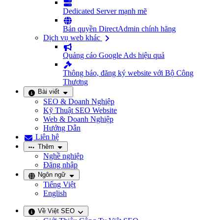
Dedicated Server mạnh mẽ
Bản quyền DirectAdmin chính hãng
Dịch vụ web khác
Quảng cáo Google Ads hiệu quả
Thông báo, đăng ký website với Bộ Công
Thương
Bài viết
SEO & Doanh Nghiệp
Kỹ Thuật SEO Website
Web & Doanh Nghiệp
Hướng Dẫn
Liên hệ
Thêm
Nghề nghiệp
Đăng nhập
Ngôn ngữ
Tiếng Việt
English
Về Việt SEO