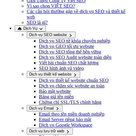
Giới Thiệu Công Ty Việt SEO
Vì sao chọn VIỆT SEO?
Các câu hỏi thường gặp về dịch vụ SEO và thiết kế
web
SEO là gì?
Dịch Vụ
Dịch vụ SEO website
Dịch vụ SEO từ khóa chuyên nghiệp
Dịch vụ GEO tối ưu website
Dịch vụ SEO tổng thể bền vững
Dịch vụ SEO Audit website toàn diện
Viết bài chuẩn SEO chất lượng
SEO hình ảnh và video
Dịch vụ thiết kế website
Dịch vụ thiết kế website chuẩn SEO
Dịch vụ chăm sóc website an toàn
Bảo mật website
Bảng giá tên miền
Chứng chỉ SSL/TLS chính hãng
Dịch vụ Email
Email theo tên miền doanh nghiệp
Email Server riêng bảo mật
Dịch vụ Google Workspace
Dịch vụ lưu trữ web