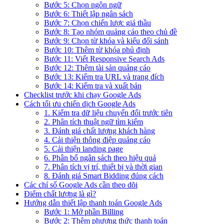
Bước 5: Chọn ngôn ngữ
Bước 6: Thiết lập ngân sách
Bước 7: Chọn chiến lược giá thầu
Bước 8: Tạo nhóm quảng cáo theo chủ đề
Bước 9: Chọn từ khóa và kiểu đối sánh
Bước 10: Thêm từ khóa phủ định
Bước 11: Viết Responsive Search Ads
Bước 12: Thêm tài sản quảng cáo
Bước 13: Kiểm tra URL và trang đích
Bước 14: Kiểm tra và xuất bản
Checklist trước khi chạy Google Ads
Cách tối ưu chiến dịch Google Ads
1. Kiểm tra dữ liệu chuyển đổi trước tiên
2. Phân tích thuật ngữ tìm kiếm
3. Đánh giá chất lượng khách hàng
4. Cải thiện thông điệp quảng cáo
5. Cải thiện landing page
6. Phân bổ ngân sách theo hiệu quả
7. Phân tích vị trí, thiết bị và thời gian
8. Đánh giá Smart Bidding đúng cách
Các chỉ số Google Ads cần theo dõi
Điểm chất lượng là gì?
Hướng dẫn thiết lập thanh toán Google Ads
Bước 1: Mở phần Billing
Bước 2: Thêm phương thức thanh toán