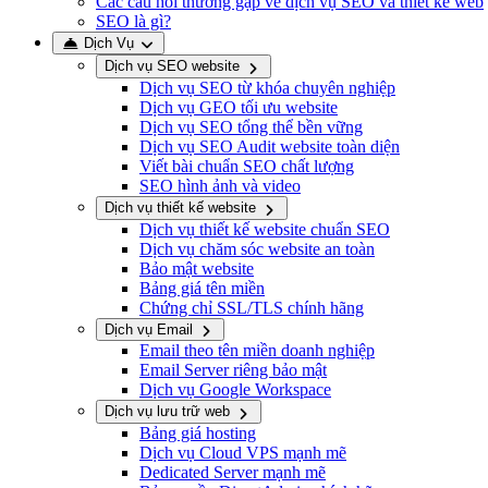
Các câu hỏi thường gặp về dịch vụ SEO và thiết kế web
SEO là gì?
Dịch Vụ
Dịch vụ SEO website
Dịch vụ SEO từ khóa chuyên nghiệp
Dịch vụ GEO tối ưu website
Dịch vụ SEO tổng thể bền vững
Dịch vụ SEO Audit website toàn diện
Viết bài chuẩn SEO chất lượng
SEO hình ảnh và video
Dịch vụ thiết kế website
Dịch vụ thiết kế website chuẩn SEO
Dịch vụ chăm sóc website an toàn
Bảo mật website
Bảng giá tên miền
Chứng chỉ SSL/TLS chính hãng
Dịch vụ Email
Email theo tên miền doanh nghiệp
Email Server riêng bảo mật
Dịch vụ Google Workspace
Dịch vụ lưu trữ web
Bảng giá hosting
Dịch vụ Cloud VPS mạnh mẽ
Dedicated Server mạnh mẽ