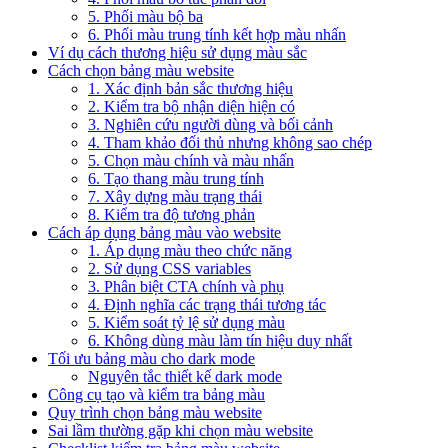
5. Phối màu bộ ba
6. Phối màu trung tính kết hợp màu nhấn
Ví dụ cách thương hiệu sử dụng màu sắc
Cách chọn bảng màu website
1. Xác định bản sắc thương hiệu
2. Kiểm tra bộ nhận diện hiện có
3. Nghiên cứu người dùng và bối cảnh
4. Tham khảo đối thủ nhưng không sao chép
5. Chọn màu chính và màu nhấn
6. Tạo thang màu trung tính
7. Xây dựng màu trạng thái
8. Kiểm tra độ tương phản
Cách áp dụng bảng màu vào website
1. Áp dụng màu theo chức năng
2. Sử dụng CSS variables
3. Phân biệt CTA chính và phụ
4. Định nghĩa các trạng thái tương tác
5. Kiểm soát tỷ lệ sử dụng màu
6. Không dùng màu làm tín hiệu duy nhất
Tối ưu bảng màu cho dark mode
Nguyên tắc thiết kế dark mode
Công cụ tạo và kiểm tra bảng màu
Quy trình chọn bảng màu website
Sai lầm thường gặp khi chọn màu website