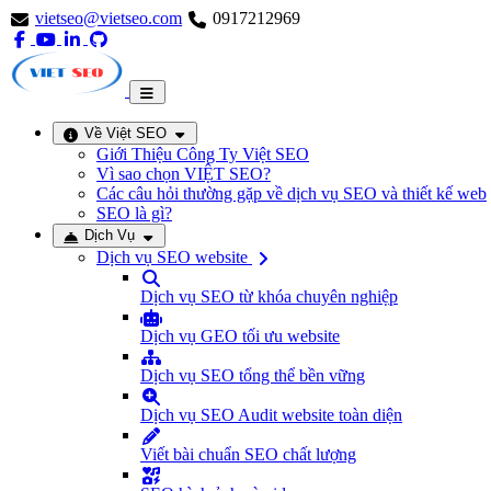
vietseo@vietseo.com
0917212969
Về Việt SEO
Giới Thiệu Công Ty Việt SEO
Vì sao chọn VIỆT SEO?
Các câu hỏi thường gặp về dịch vụ SEO và thiết kế web
SEO là gì?
Dịch Vụ
Dịch vụ SEO website
Dịch vụ SEO từ khóa chuyên nghiệp
Dịch vụ GEO tối ưu website
Dịch vụ SEO tổng thể bền vững
Dịch vụ SEO Audit website toàn diện
Viết bài chuẩn SEO chất lượng