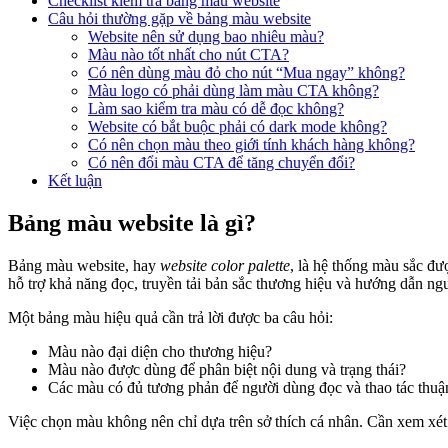
Checklist kiểm tra bảng màu website
Câu hỏi thường gặp về bảng màu website
Website nên sử dụng bao nhiêu màu?
Màu nào tốt nhất cho nút CTA?
Có nên dùng màu đỏ cho nút “Mua ngay” không?
Màu logo có phải dùng làm màu CTA không?
Làm sao kiểm tra màu có dễ đọc không?
Website có bắt buộc phải có dark mode không?
Có nên chọn màu theo giới tính khách hàng không?
Có nên đổi màu CTA để tăng chuyển đổi?
Kết luận
Bảng màu website là gì?
Bảng màu website, hay
website color palette
, là hệ thống màu sắc đ
hỗ trợ khả năng đọc, truyền tải bản sắc thương hiệu và hướng dẫn ng
Một bảng màu hiệu quả cần trả lời được ba câu hỏi:
Màu nào đại diện cho thương hiệu?
Màu nào được dùng để phân biệt nội dung và trạng thái?
Các màu có đủ tương phản để người dùng đọc và thao tác thuậ
Việc chọn màu không nên chỉ dựa trên sở thích cá nhân. Cần xem xét đ