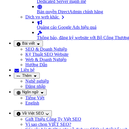
Dedicated Server mạnh mẽ
Bản quyền DirectAdmin chính hãng
Dịch vụ web khác
Quảng cáo Google Ads hiệu quả
Thông báo, đăng ký website với Bộ Công Thươn
Bài viết
SEO & Doanh Nghiệp
Kỹ Thuật SEO Website
Web & Doanh Nghiệp
Hướng Dẫn
Liên hệ
Thêm
Nghề nghiệp
Đăng nhập
Ngôn ngữ
Tiếng Việt
English
Về Việt SEO
Giới Thiệu Công Ty Việt SEO
Vì sao chọn VIỆT SEO?