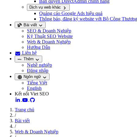
Bản quyền DirectAdmin chính hãng
Dịch vụ web khác
Quảng cáo Google Ads hiệu quả
Thông báo, đăng ký website với Bộ Công Thươn
Bài viết
SEO & Doanh Nghiệp
Kỹ Thuật SEO Website
Web & Doanh Nghiệp
Hướng Dẫn
Liên hệ
Thêm
Nghề nghiệp
Đăng nhập
Ngôn ngữ
Tiếng Việt
English
Kết nối Viet SEO
Trang chủ
/
Bài viết
/
Web & Doanh Nghiệp