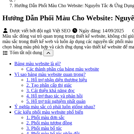
/
Hướng Dẫn Phối Màu Cho Website: Nguyên Tắc & Ứng Dụn
Hướng Dẫn Phối Màu Cho Website: Nguy
Được viết bởi đội ngũ Việt SEO
Ngày đăng:
14/09/2025
C
Màu sắc đóng vai trò quan trọng trong thiết kế website, không chỉ g
màu sắc trong thiết kế web và luôn áp dụng các nguyên tắc phối màu 
chọn bảng màu phù hợp và cách ứng dụng vào thiết kế website để man
Tóm tắt nội dung
Bảng màu website là gì?
Các thành phần của bảng màu website
Vì sao bảng màu website quan trọng?
1. Hỗ trợ nhận diện thương hiệu
2. Tạo phân cấp thị giác
3. Cải thiện khả năng đọc
4. Hỗ trợ thao tác và phản hồi
5. Hỗ trợ trải nghiệm nhất quán
Ý nghĩa màu sắc có phải luôn giống nhau?
Các kiểu phối màu website phổ biến
1. Phối màu đơn sắc
2. Phối màu tương đồng
3. Phối màu bổ túc
4. Phối màu bổ túc phân đôi